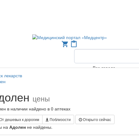
shopping_cart
content_paste
Все города
к лекарств
лен
долен
цены
ен в наличии найдено в 0 аптеках
От дешевых к дорогим
Поблизости
Открыто сейчас
ы на
Адолен
не найдены.