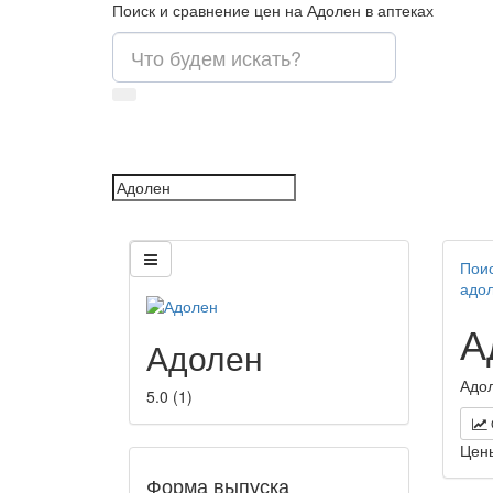
Поиск и сравнение цен на Адолен в аптеках
Поис
адо
А
Адолен
Адол
5.0
(
1
)
Цен
Форма выпуска