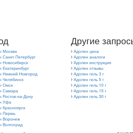
од
Другие запрос
н Москва
Адолен цена
н Санкт-Петербург
Адолен аналоги
н Новосибирск
Адолен инструкция
н Екатеринбург
Адолен отзывы
н Нижний Новгород
Адолен гель 3 г
н Челябинск
Адолен гель 5 г
н Омск
Адолен гель 10 г
н Самара
Адолен гель 15 г
 Ростов-на-Дону
Адолен гель 30 г
н Уфа
н Красноярск
н Пермь
н Воронеж
н Волгоград