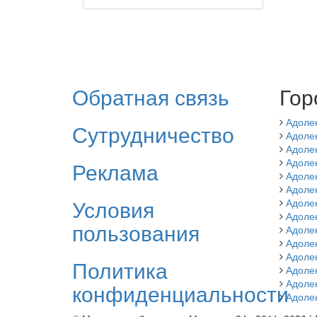
Обратная связь
Гор
Адоле
Сутрудничество
Адоле
Адоле
Адоле
Реклама
Адоле
Адоле
Условия
Адоле
Адоле
пользования
Адолен
Адоле
Адоле
Политика
Адоле
Адоле
конфиденциальности
Адоле