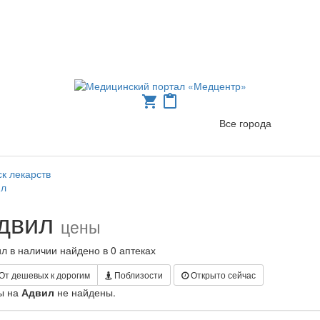
shopping_cart
content_paste
Все города
к лекарств
ил
двил
цены
л в наличии найдено в 0 аптеках
От дешевых к дорогим
Поблизости
Открыто сейчас
ы на
Адвил
не найдены.