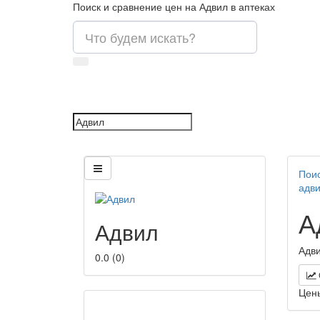
Поиск и сравнение цен на Адвил в аптеках
Поис
адв
А
Адвил
Адви
0.0
(
0
)
Цен