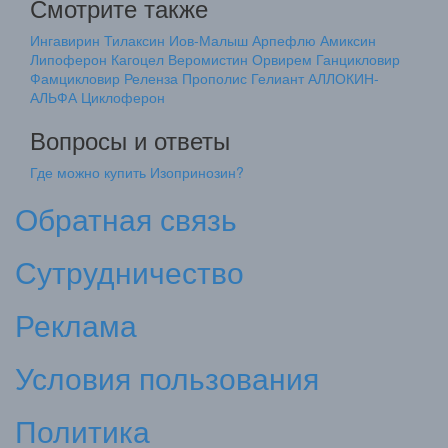
Смотрите также
Ингавирин
Тилаксин
Иов-Малыш
Арпефлю
Амиксин
Липоферон
Кагоцел
Веромистин
Орвирем
Ганцикловир
Фамцикловир
Реленза
Прополис Гелиант
АЛЛОКИН-
АЛЬФА
Циклоферон
Вопросы и ответы
Где можно купить Изопринозин?
Обратная связь
Сутрудничество
Реклама
Условия пользования
Политика