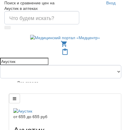
Поиск и сравнение цен на
Вход
Акустик в аптеках
shopping_cart
content_paste
Все города
от
655
до
655
руб
Акустик