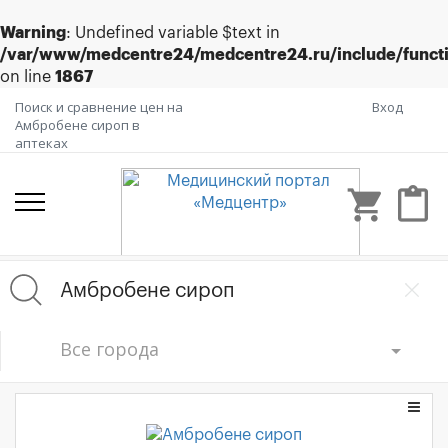
Warning
: Undefined variable $text in
/var/www/medcentre24/medcentre24.ru/include/funct
on line
1867
Поиск и сравнение цен на
Вход
Амбробене сироп в
аптеках
shopping_cart
content_paste
Все города