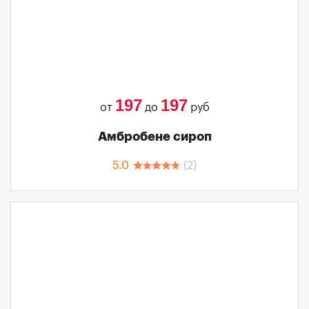
197
197
от
до
руб
Амбробене сироп
5.0
(
2
)