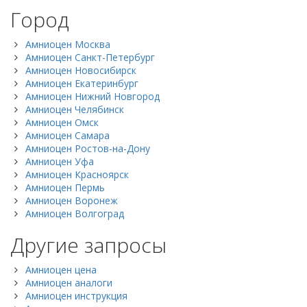
Город
Амниоцен Москва
Амниоцен Санкт-Петербург
Амниоцен Новосибирск
Амниоцен Екатеринбург
Амниоцен Нижний Новгород
Амниоцен Челябинск
Амниоцен Омск
Амниоцен Самара
Амниоцен Ростов-на-Дону
Амниоцен Уфа
Амниоцен Красноярск
Амниоцен Пермь
Амниоцен Воронеж
Амниоцен Волгоград
Другие запросы
Амниоцен цена
Амниоцен аналоги
Амниоцен инструкция