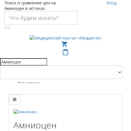
Поиск и сравнение цен на
Вход
Амниоцен в аптеках
shopping_cart
content_paste
Все города
Амниоцен