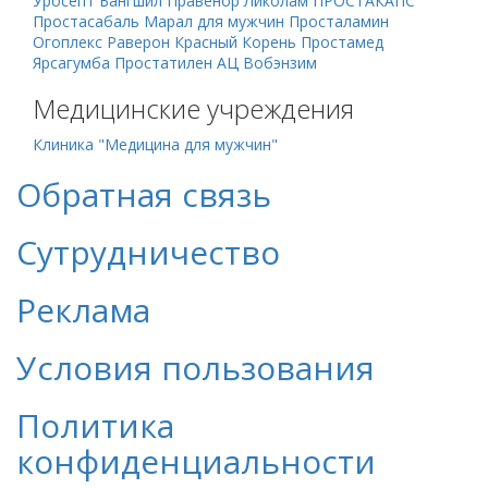
Уросепт
Бангшил
Правенор
Ликолам
ПРОСТАКАПС
Простасабаль
Марал для мужчин
Просталамин
Огоплекс
Раверон
Красный Корень
Простамед
Ярсагумба
Простатилен АЦ
Вобэнзим
Медицинские учреждения
Клиника "Медицина для мужчин"
Обратная связь
Сутрудничество
Реклама
Условия пользования
Политика
конфиденциальности