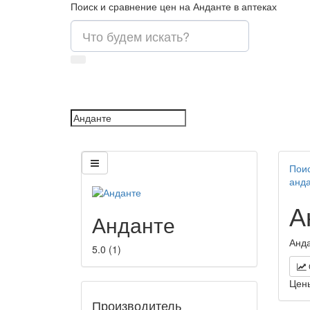
Поиск и сравнение цен на Анданте в аптеках
Поис
анд
А
Анданте
Анда
5.0
(
1
)
Цен
Производитель