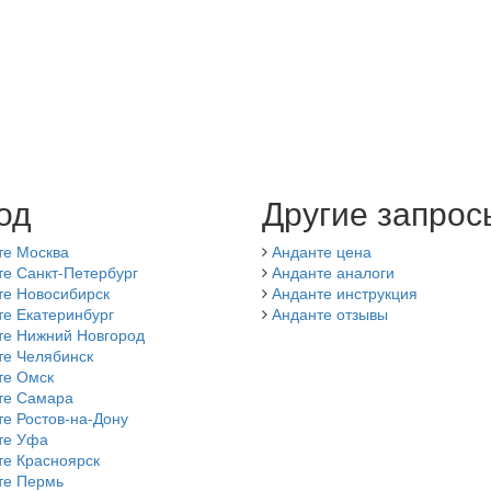
од
Другие запрос
те Москва
Анданте цена
е Санкт-Петербург
Анданте аналоги
те Новосибирск
Анданте инструкция
е Екатеринбург
Анданте отзывы
те Нижний Новгород
те Челябинск
те Омск
те Самара
е Ростов-на-Дону
те Уфа
те Красноярск
те Пермь