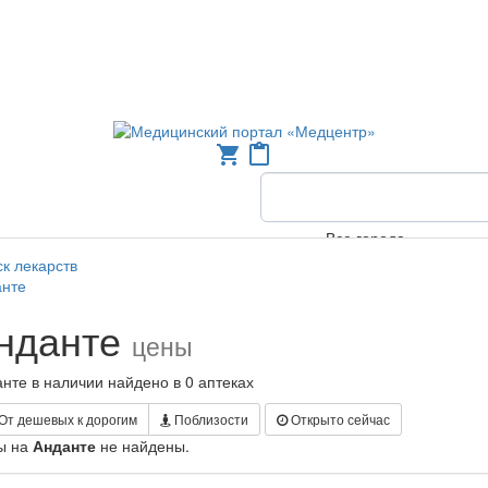
shopping_cart
content_paste
Все города
к лекарств
анте
нданте
цены
нте в наличии найдено в 0 аптеках
От дешевых к дорогим
Поблизости
Открыто сейчас
ы на
Анданте
не найдены.