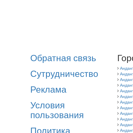
Обратная связь
Гор
Андан
Сутрудничество
Андант
Андан
Андант
Реклама
Андан
Андан
Условия
Андан
Андан
пользования
Андант
Андан
Андан
Политика
Андан