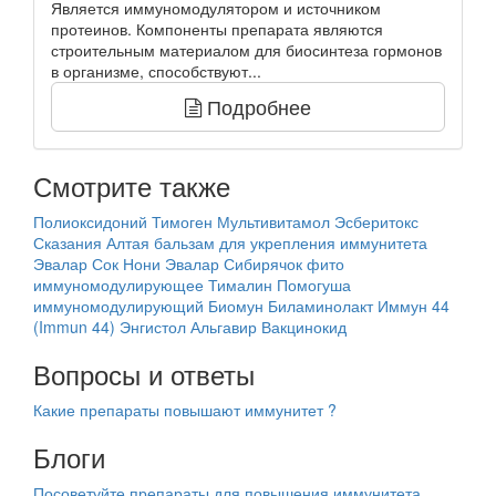
Является иммуномодулятором и источником
протеинов. Компоненты препарата являются
строительным материалом для биосинтеза гормонов
в организме, способствуют...
Подробнее
Смотрите также
Полиоксидоний
Тимоген
Мультивитамол
Эсберитокс
Сказания Алтая бальзам для укрепления иммунитета
Эвалар
Сок Нони Эвалар
Сибирячок фито
иммуномодулирующее
Тималин
Помогуша
иммуномодулирующий
Биомун
Биламинолакт
Иммун 44
(Immun 44)
Энгистол
Альгавир
Вакцинокид
Вопросы и ответы
Какие препараты повышают иммунитет ?
Блоги
Посоветуйте препараты для повышения иммунитета