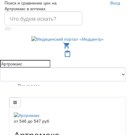
Поиск и сравнение цен на
Вход
Артромакс в аптеках
shopping_cart
content_paste
Все города
от
546
до
547
руб
Артромакс