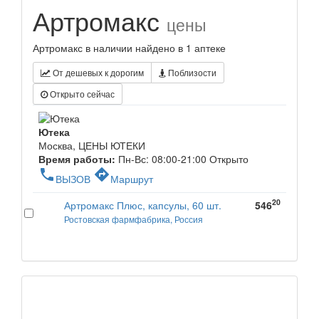
Артромакс
цены
Артромакс в наличии найдено в 1 аптеке
От дешевых к дорогим
Поблизости
Открыто сейчас
Ютека
Москва, ЦЕНЫ ЮТЕКИ
Время работы:
Пн-Вс: 08:00-21:00
Открыто
phone
directions
ВЫЗОВ
Маршрут
20
Артромакс Плюс, капсулы, 60 шт.
546
Ростовская фармфабрика, Россия