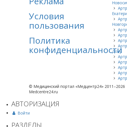
Реклама
Новоси
Артр
Условия
Екатер
Артр
пользования
Новгор
Артр
Артр
Политика
Артр
Артр
конфиденциальности
Дону
Артр
Артр
Артр
Артр
Артр
© Медицинский портал «Медцентр24» 2011–2026
Medcentre24.ru
АВТОРИЗАЦИЯ
Войти
РАЗДЕЛЫ