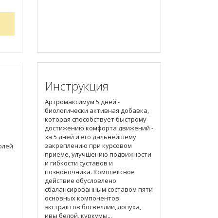
Инструкция
Артромаксимум 5 дней -
биологически активная добавка,
которая способствует быстрому
достижению комфорта движений -
за 5 дней и его дальнейшему
закреплению при курсовом
олей
приеме, улучшению подвижности
и гибкости суставов и
позвоночника. Комплексное
действие обусловлено
сбалансированным составом пяти
основных компонентов:
экстрактов босвеллии, лопуха,
ивы белой, куркумы...