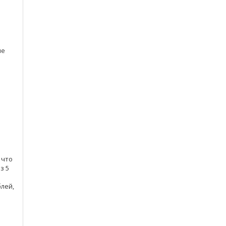
ые
я
 что
з 5
блей,