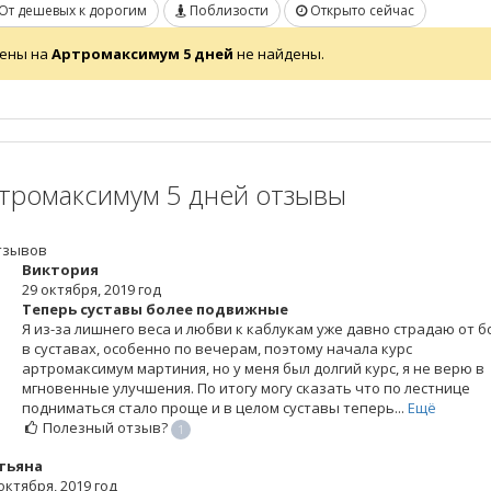
От дешевых к дорогим
Поблизости
Открыто сейчас
ены на
Артромаксимум 5 дней
не найдены.
тромаксимум 5 дней отзывы
тзывов
Виктория
29 октября, 2019 год
Теперь суставы более подвижные
Я из-за лишнего веса и любви к каблукам уже давно страдаю от б
в суставах, особенно по вечерам, поэтому начала курс
артромаксимум мартиния, но у меня был долгий курс, я не верю в
мгновенные улучшения. По итогу могу сказать что по лестнице
подниматься стало проще и в целом суставы теперь...
Ещё
Полезный отзыв?
1
тьяна
октября, 2019 год