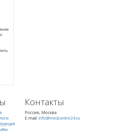
Каким
но
пить
сы
Контакты
а
Россия, Москва
логи
E-mail:
info@medcentre24.ru
трукция
зывы