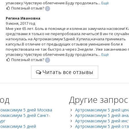
упаковку.Чувствую облегчение.Буду продолжать...
Ещё
Полезный отзыв?
2
Регина Ивановна
9 июня, 2017 год
Мне уже 65 лет. Боль в пояснице и коленках замучила насовсем! 
средствами я только не перепробовала лечиться! В ин-те случай
наткнулась на Артромаксимум 5дней. Купила,начала принимать
капсулы.В отличие от предыдущих отзывов уменшение боли я
почувствовала не так быстро.а через 2недели . Уже заканчиваю 
упаковку.Чувствую облегчение.Буду продолжать...
Ещё
Полезный отзыв?
2
Читать все отзывы
од
Другие запро
омаксимум 5 дней Москва
Артромаксимум 5 дней цен
омаксимум 5 дней Санкт-
Артромаксимум 5 дней ана
ург
Артромаксимум 5 дней инс
омаксимум 5 дней
Артромаксимум 5 дней от