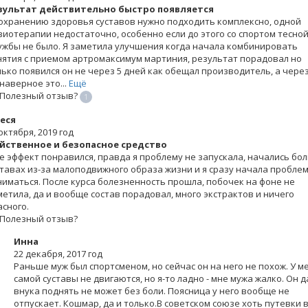
зультат действительно быстро появляется
сохранению здоровья суставов нужно подходить комплексно, одной
зиотерапии недостаточно, особенно если до этого со спортом тесно
ужбы не было. Я заметила улучшения когда начала комбинировать
нятия с приемом артромаксимум мартиния, результат порадовал но
лько появился он не через 5 дней как обещал производитель, а через
наверное это...
Ещё
Полезный отзыв?
1
еся
октября, 2019 год
йственное и безопасное средство
е эффект понравился, правда я проблему не запускала, начались бол
ставах из-за малоподвижного образа жизни и я сразу начала пробле
ниматься. После курса болезненность прошла, побочек на фоне не
метила, да и вообще состав порадовал, много экстрактов и ничего
асного.
Полезный отзыв?
Инна
22 декабря, 2017 год
Раньше муж был спортсменом, но сейчас он на него не похож. У м
самой суставы не двигаются, но я-то ладно - мне мужа жалко. Он 
внука поднять не может без боли. Поясница у него вообще не
отпускает. Кошмар, да и только.В советском союзе хоть путевки 