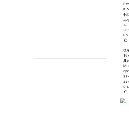
Ре
К 
фи
др
за
то
но 
Ол
19 
Де
Мн
су
за
за
оп