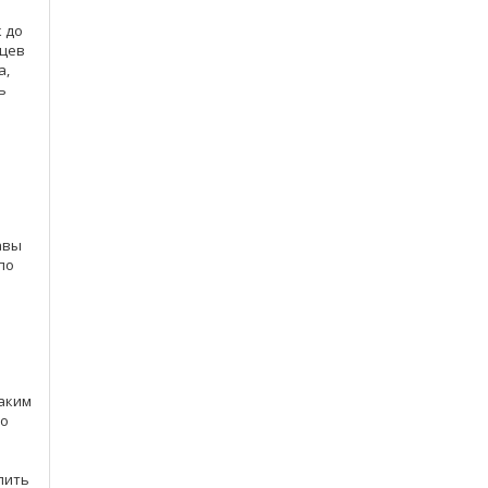
к до
яцев
а,
ь
авы
по
Каким
но
пить