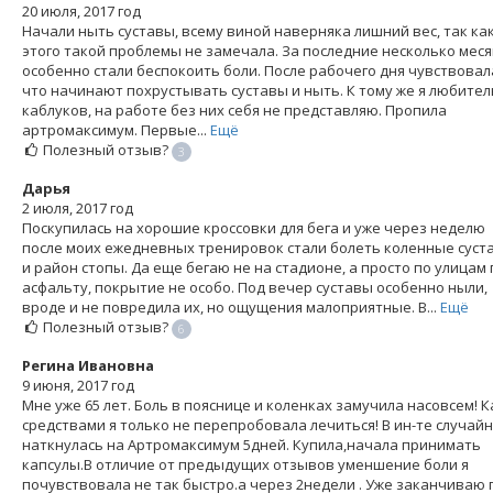
20 июля, 2017 год
Начали ныть суставы, всему виной наверняка лишний вес, так ка
этого такой проблемы не замечала. За последние несколько мес
особенно стали беспокоить боли. После рабочего дня чувствовал
что начинают похрустывать суставы и ныть. К тому же я любител
каблуков, на работе без них себя не представляю. Пропила
артромаксимум. Первые...
Ещё
Полезный отзыв?
3
Дарья
2 июля, 2017 год
Поскупилась на хорошие кроссовки для бега и уже через неделю
после моих ежедневных тренировок стали болеть коленные суст
и район стопы. Да еще бегаю не на стадионе, а просто по улицам 
асфальту, покрытие не особо. Под вечер суставы особенно ныли,
вроде и не повредила их, но ощущения малоприятные. В...
Ещё
Полезный отзыв?
6
Регина Ивановна
9 июня, 2017 год
Мне уже 65 лет. Боль в пояснице и коленках замучила насовсем! 
средствами я только не перепробовала лечиться! В ин-те случай
наткнулась на Артромаксимум 5дней. Купила,начала принимать
капсулы.В отличие от предыдущих отзывов уменшение боли я
почувствовала не так быстро.а через 2недели . Уже заканчиваю 