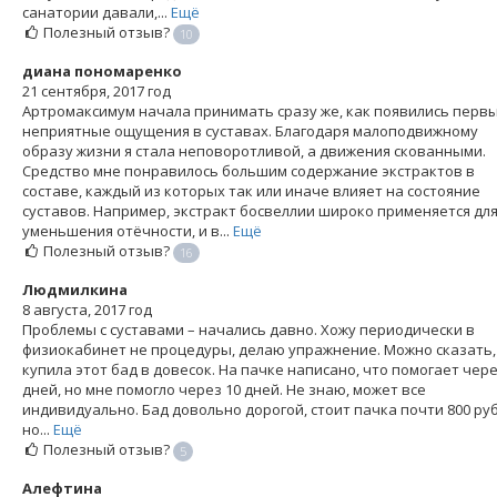
санатории давали,...
Ещё
Полезный отзыв?
10
диана пономаренко
21 сентября, 2017 год
Артромаксимум начала принимать сразу же, как появились перв
неприятные ощущения в суставах. Благодаря малоподвижному
образу жизни я стала неповоротливой, а движения скованными.
Средство мне понравилось большим содержание экстрактов в
составе, каждый из которых так или иначе влияет на состояние
суставов. Например, экстракт босвеллии широко применяется дл
уменьшения отёчности, и в...
Ещё
Полезный отзыв?
16
Людмилкина
8 августа, 2017 год
Проблемы с суставами – начались давно. Хожу периодически в
физиокабинет не процедуры, делаю упражнение. Можно сказать,
купила этот бад в довесок. На пачке написано, что помогает чере
дней, но мне помогло через 10 дней. Не знаю, может все
индивидуально. Бад довольно дорогой, стоит пачка почти 800 ру
но...
Ещё
Полезный отзыв?
5
Алефтина