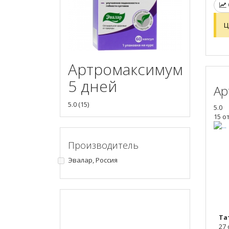
Ц
Артромаксимум
5 дней
Ар
5.0
(
15
)
5.0
15 о
Производитель
Эвалар, Россия
Та
27 