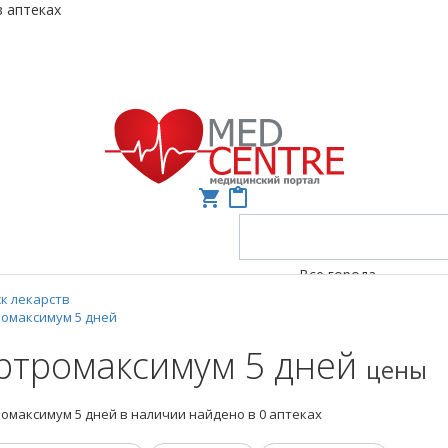
в аптеках
shopping_cart
content_paste
Все города
к лекарств
омаксимум 5 дней
ртромаксимум 5 дней
цены
омаксимум 5 дней в наличии найдено в 0 аптеках