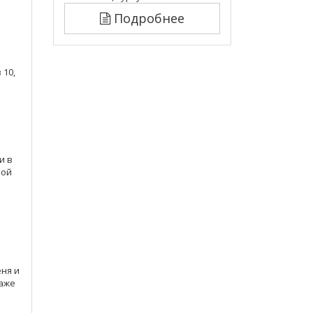
Подробнее
й
 10,
и в
мой
еня и
даже
в