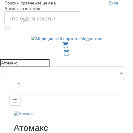
Поиск и сравнение цен на
Вход
Атомакс в аптеках
shopping_cart
content_paste
Все города
Атомакс