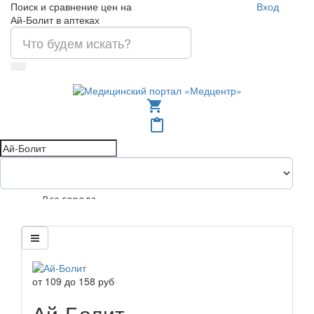
Поиск и сравнение цен на
Вход
Ай-Болит в аптеках
shopping_cart
content_paste
Все города
от
109
до
158
руб
Ай-Болит