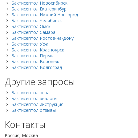
Бактисептол Новосибирск
Бактисептол Екатеринбург
Бактисептол Нижний Новгород
Бактисептол Челябинск
Бактисептол Омск
Бактисептол Самара
Бактисептол Ростов-на-Дону
Бактисептол Уфа
Бактисептол Красноярск
Бактисептол Пермь
Бактисептол Воронеж
Бактисептол Волгоград
Другие запросы
Бактисептол цена
Бактисептол аналоги
Бактисептол инструкция
Бактисептол отзывы
Контакты
Россия, Москва