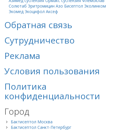
Азимед суспензия
Ормакс суспензия
Флемоклав
Солютаб
Эритромицин
Азо
Бисептол
Эколинком
Экомед
Экоцифол
Аксеф
Обратная связь
Сутрудничество
Реклама
Условия пользования
Политика
конфиденциальности
Город
Бактисептол Москва
Бактисептол Санкт-Петербург