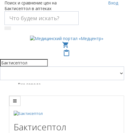
Поиск и сравнение цен на
Вход
Бактисептол в аптеках
shopping_cart
content_paste
Все города
Бактисептол