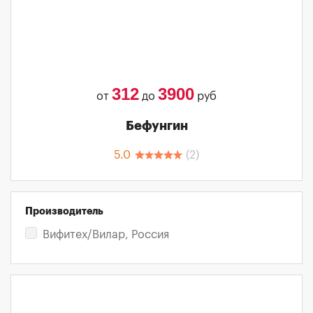
312
3900
от
до
руб
Бефунгин
5.0
(
2
)
Производитель
Вифитех/Вилар, Россия