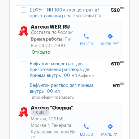
00
БЕФУНГИН 100мл концентрат д/
520
приготовления р-ра
ЗАО ВИФИТЕХ
Аптека WER.RU
Доставка по России
phone
directions
Время работы:
Пн-
ВЫЗОВ
МАРШРУТ
Вс: 09:00-21:00
Открыто
00
Бефунгин концентрат для
670
приготовления раствора для
приема внутрь 100 мл
Вифитех
00
Бефунгин раствор для приема
611
внутрь 100 мл
Татхимфармпрепараты
Аптека "Озерки"
еще 1
Москва, 109156,
Москва г, Генерала
phone
directions
Кузнецова ул, дом №
ВЫЗОВ
МАРШРУТ
17