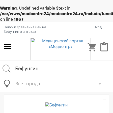
Warning
: Undefined variable $text in
/var/www/medcentre24/medcentre24.ru/include/funct
on line
1867
Поиск и сравнение цен на
Вход
Бефунгин в аптеках
shopping_cart
content_paste
Все города