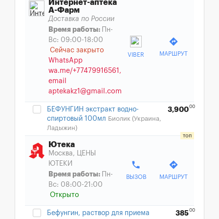
Интернет-аптека
А-Фарм
Доставка по России
Время работы:
Пн-
Вс: 09:00-18:00
directions
Сейчас закрыто
МАРШРУТ
VIBER
WhatsApp
wa.me/+77479916561,
email
aptekakz1@gmail.com
00
БЕФУНГИН экстракт водно-
3,900
спиртовый 100мл
Биолик (Украина,
Ладыжин)
Ютека
Москва, ЦЕНЫ
phone
directions
ЮТЕКИ
Время работы:
Пн-
ВЫЗОВ
МАРШРУТ
Вс: 08:00-21:00
Открыто
00
Бефунгин, раствор для приема
385