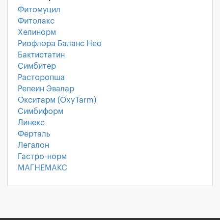
Фитомуцил
Фитолакс
Хелинорм
Риофлора Баланс Нео
Бактистатин
Симбитер
Расторопша
Репеин Эвалар
Окситарм (OxyTarm)
Симбиформ
Линекс
Ферталь
Легалон
Гастро-норм
МАГНЕМАКС