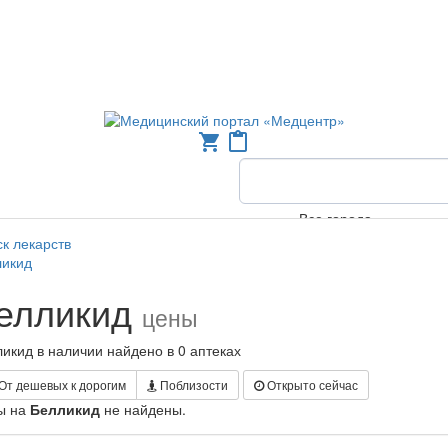
shopping_cart
content_paste
Все города
к лекарств
ликид
елликид
цены
икид в наличии найдено в 0 аптеках
От дешевых к дорогим
Поблизости
Открыто сейчас
ы на
Белликид
не найдены.