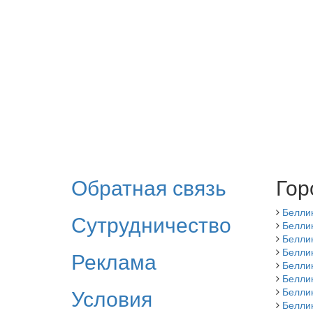
Обратная связь
Гор
Белли
Сутрудничество
Беллик
Белли
Белли
Реклама
Белли
Белли
Условия
Белли
Белли