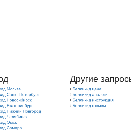
од
Другие запрос
кид Москва
Белликид цена
ид Санкт-Петербург
Белликид аналоги
кид Новосибирск
Белликид инструкция
кид Екатеринбург
Белликид отзывы
кид Нижний Новгород
кид Челябинск
кид Омск
кид Самара