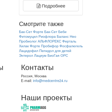
Подробнее
Смотрите также
Бак-Сет Форте
Бак-Сет Беби
Фитомуцил
Риофлора Баланс Нео
Пробиолог
АЛЬФЛОРЕКС
Ферталь
Хилак Форте
Пробифор
Фосфалюгель
Лацидофил
Пепидол для детей
Энтерол
Лациум
БиоГая ОРС
ы
Контакты
Россия, Москва
E-mail:
info@medcentre24.ru
Наши проекты