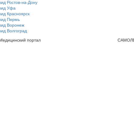
ид Ростов-на-Дону
кид Уфа
кид Красноярск
кид Пермь
кид Воронеж
кид Волгоград
 Медицинский портал
САМОЛ