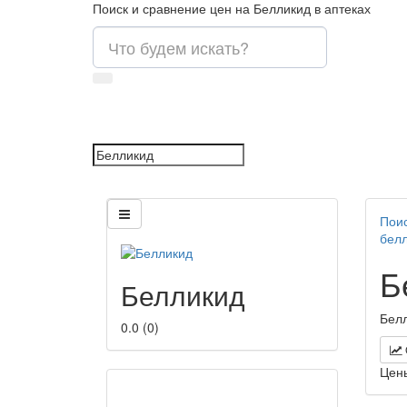
Поиск и сравнение цен на Белликид в аптеках
Поис
бел
Б
Белликид
Белл
0.0
(
0
)
Цен