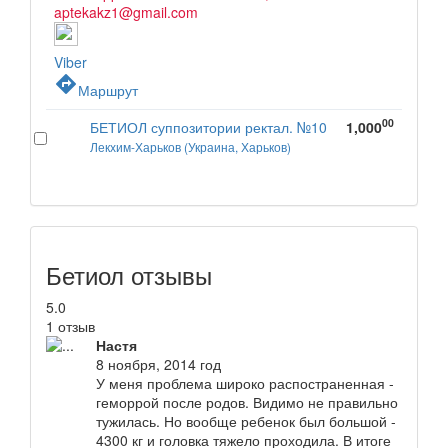
aptekakz1@gmail.com
Viber
directions
Маршрут
00
БЕТИОЛ суппозитории ректал. №10
1,000
Лекхим-Харьков (Украина, Харьков)
Бетиол отзывы
5.0
1 отзыв
Настя
8 ноября, 2014 год
У меня проблема широко распостраненная -
геморрой после родов. Видимо не правильно
тужилась. Но вообще ребенок был большой -
4300 кг и головка тяжело проходила. В итоге