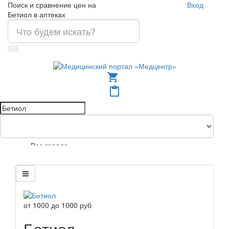
Поиск и сравнение цен на
Вход
Бетиол в аптеках
shopping_cart
content_paste
Все города
от
1000
до
1000
руб
Бетиол