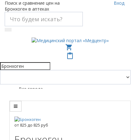
Поиск и сравнение цен на
Вход
Бронхоген в аптеках
shopping_cart
content_paste
Все города
от
825
до
825
руб
Бронхоген