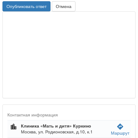
Опубликовать ответ
Отмена
Контактная информация
Клиника «Мать и дитя» Куркино
location_city
directions
Москва, ул. Родионовская, д.10, к.1
Маршрут