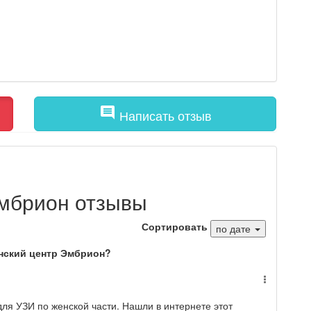
comment
Написать отзыв
мбрион отзывы
Сортировать
по дате
нский центр Эмбрион?
ля УЗИ по женской части. Нашли в интернете этот