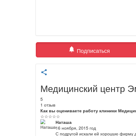
notifications
Подписаться
share
Медицинский центр Э
5
1 отзыв
Как вы оцениваете работу клиники Медици
☆
☆
☆
☆
☆
Наташа
16 ноября, 2015 год
С подругой искали ей хорошую фирму д