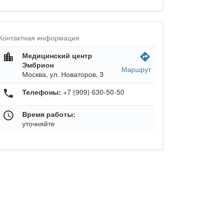
Контактная информация
Медицинский центр
location_city
directions
Эмбрион
Маршрут
Москва, ул. Новаторов, 3
Телефоны:
+7 (909) 630-50-50
phone
Время работы:
schedule
уточняйте