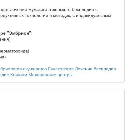
дит лечение мужского и женского бесплодия с
дуктивных технологий и методик, с индивидуальным
тре "Эмбрион"
:
ения)
перматозоида)
ия)
бриология
акушерство
Гинекология
Лечение бесплодия
одие
Клиники
Медицинские центры