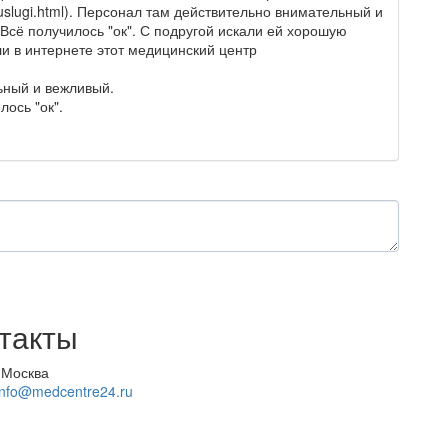
lluslugi.html). Персонал там действительно внимательный и
Всё получилось "ок".
С подругой искали ей хорошую
и в интернете этот медицинский центр
ьный и вежливый.
ось "ок".
такты
 Москва
info@medcentre24.ru