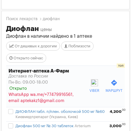
Поиск лекарств
диофлан
Диофлан
цены
Диофлан в наличии найдено в 1 аптеке
От дешевых к дорогим
Поблизости
Открыто сейчас
Интернет-аптека А-Фарм
Доставка по России
directions
Пн-Вс: 09:00-18:00
Открыто
VIBER
МАРШРУТ
WhatsApp wa.me/+77479916561,
email aptekakz1@gmail.com
00
ДИОФЛАН табл. п/плен. оболочкой 500 мг №60
4,200
Киевмедпрепарат (Украина, Киев)
00
Диофлан 500 мг № 30 таблеток
Arterium
3,000