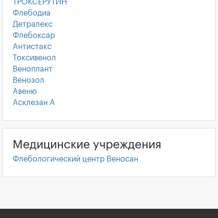
ТРОКСЕРУТИН
Флебодиа
Детралекс
Флебоксар
Антистакс
Токсивенол
Веноплант
Венозол
Авеню
Асклезан А
Медицинские учреждения
Флебологический центр Веносан