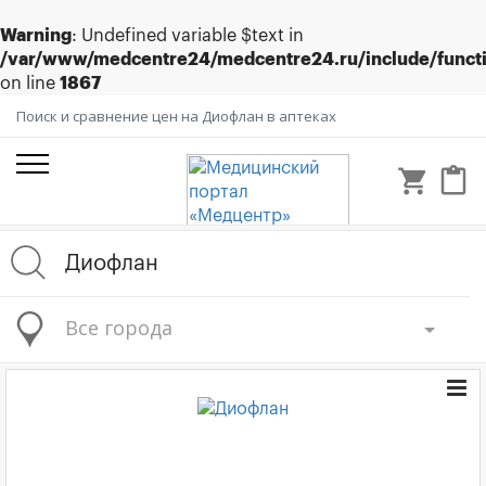
Warning
: Undefined variable $text in
/var/www/medcentre24/medcentre24.ru/include/funct
on line
1867
Поиск и сравнение цен на Диофлан в аптеках
shopping_cart
content_paste
Все города