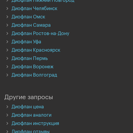
Диофлан Нижний Новгород
Диофлан Челябинск
Диофлан Омск
Диофлан Самара
Диофлан Ростов-на-Дону
Диофлан Уфа
Диофлан Красноярск
Диофлан Пермь
Диофлан Воронеж
Диофлан Волгоград
Другие запросы
Диофлан цена
Диофлан аналоги
Диофлан инструкция
Диофлан отзывы