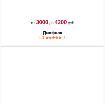
3000
4200
от
до
руб
Диофлан
5.0
(
1
)