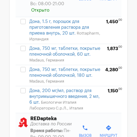
Вс: 08:00-21:00
Открыто
00
Дона, 1.5 г, порошок для
1,450
приготовления раствора для
приема внутрь, 20 шт.
Rottapharm,
Ирландия
00
Дона, 750 мг, таблетки, покрытые
1,873
пленочной оболочкой, 60 шт.
Madaus, Германия
00
Дона, 750 мг, таблетки, покрытые
4,280
пленочной оболочкой, 180 шт.
Madaus, Германия
00
Дона, 200 мг/мл, раствор для
1,150
внутримышечного введения, 2 мл,
6 шт.
Биологичи Италия
Лабораториз С.р.Л., Италия
REDapteka
Доставка по России
phone
directions
Время работы:
Пн-
ВЫЗОВ
МАРШРУТ