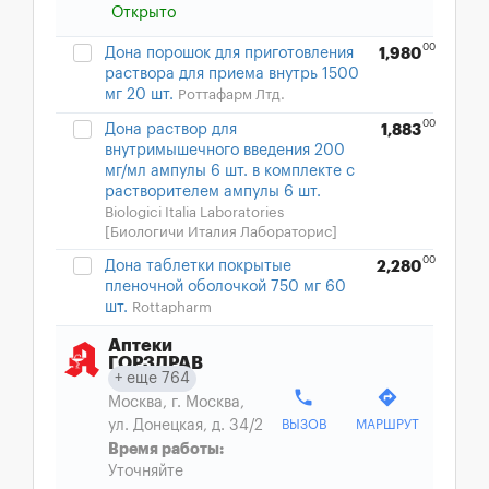
Открыто
00
Дона порошок для приготовления
1,980
раствора для приема внутрь 1500
мг 20 шт.
Роттафарм Лтд.
00
Дона раствор для
1,883
внутримышечного введения 200
мг/мл ампулы 6 шт. в комплекте с
растворителем ампулы 6 шт.
Biologici Italia Laboratories
[Биологичи Италия Лабораторис]
00
Дона таблетки покрытые
2,280
пленочной оболочкой 750 мг 60
шт.
Rottapharm
Аптеки
ГОРЗДРАВ
еще 764
phone
directions
Москва, г. Москва,
ул. Донецкая, д. 34/2
ВЫЗОВ
МАРШРУТ
Время работы:
Уточняйте