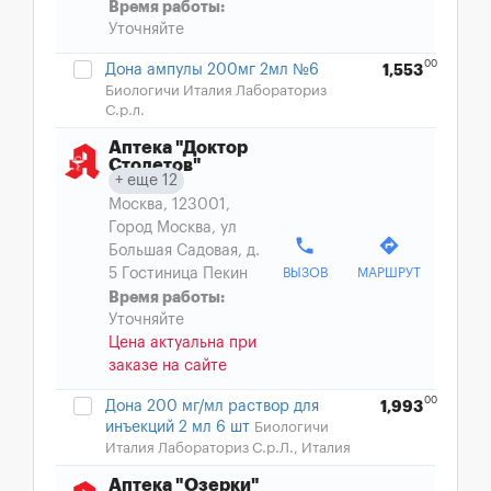
Время работы:
Уточняйте
00
Дона ампулы 200мг 2мл №6
1,553
Биологичи Италия Лабораториз
С.р.л.
Аптека "Доктор
Столетов"
еще 12
Москва, 123001,
Город Москва, ул
phone
directions
Большая Садовая, д.
5 Гостиница Пекин
ВЫЗОВ
МАРШРУТ
Время работы:
Уточняйте
Цена актуальна при
заказе на сайте
00
Дона 200 мг/мл раствор для
1,993
инъекций 2 мл 6 шт
Биологичи
Италия Лабораториз С.р.Л., Италия
Аптека "Озерки"