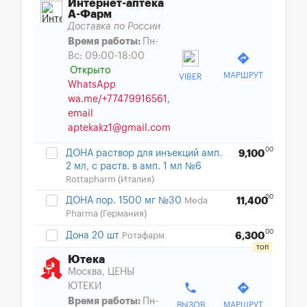
Интернет-аптека
А-Фарм
Доставка по России
Время работы:
Пн-
Вс: 09:00-18:00
directions
Открыто
МАРШРУТ
VIBER
WhatsApp
wa.me/+77479916561,
email
aptekakz1@gmail.com
00
ДОНА раствор для инъекций амп.
9,100
2 мл, с раств. в амп. 1 мл №6
Rottapharm (Италия)
00
ДОНА пор. 1500 мг №30
Meda
11,400
Pharma (Германия)
00
Дона 20 шт
Ротафарм
6,300
Ютека
Москва, ЦЕНЫ
phone
directions
ЮТЕКИ
Время работы:
Пн-
ВЫЗОВ
МАРШРУТ