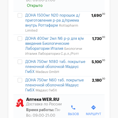
Вс: 09:00-21:00
Открыто
00
ДОНА 1500мг N20 порошок д/
1,690
приготовления р-ра д/приема
внутрь Роттафарм
Rottapharm
Limited
00
ДОНА 400мг 2мл N6 р-р для в/м
1,730
введения Биологические
Лаборатории Италия
Биологичи
Италия Лабораториз С.р.л./Ротт
00
ДОНА 750мг N180 таб. покрытые
5,100
пленочной оболочкой Мадаус
ГмбХ
Madaus GmbH
00
ДОНА 750мг N60 таб. покрытые
2,180
пленочной оболочкой Мадаус
ГмбХ
Мадаус ГмбХ
Аптека WER.RU
Доставка по России
phone
directions
Время работы:
Пн-
ВЫЗОВ
МАРШРУТ
Вс: 09:00-21:00