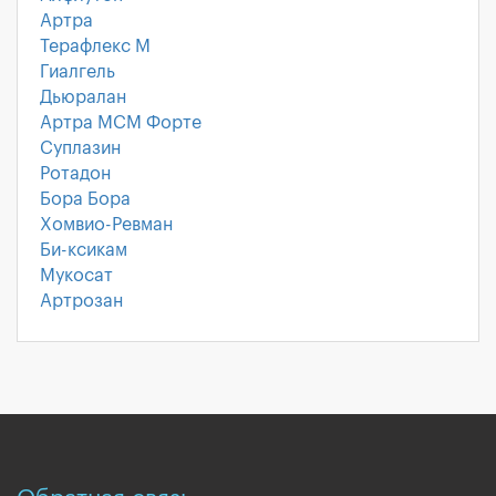
Артра
Терафлекс М
Гиалгель
Дьюралан
Артра МСМ Форте
Суплазин
Ротадон
Бора Бора
Хомвио-Ревман
Би-ксикам
Мукосат
Артрозан