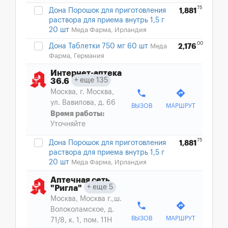
75
Дона Порошок для приготовления
1,881
раствора для приема внутрь 1,5 г
20 шт
Меда Фарма, Ирландия
00
Дона Таблетки 750 мг 60 шт
Меда
2,176
Фарма, Германия
Интернет-аптека
еще 135
36.6
phone
directions
Москва, г. Москва,
ул. Вавилова, д. 66
ВЫЗОВ
МАРШРУТ
Время работы:
Уточняйте
75
Дона Порошок для приготовления
1,881
раствора для приема внутрь 1,5 г
20 шт
Меда Фарма, Ирландия
Аптечная сеть
еще 5
"Ригла"
Москва, Москва г.,ш.
phone
directions
Волоколамское, д.
ВЫЗОВ
МАРШРУТ
71/8, к. 1, пом. 11Н