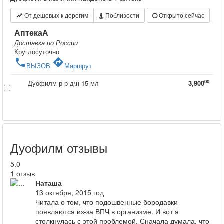
От дешевых к дорогим
Поблизости
Открыто сейчас
АптекаА
Доставка по России
Круглосуточно
phone
directions
ВЫЗОВ
Маршрут
00
Дуофилм р-р д\н 15 мл
3,900
Дуофилм отзывы
5.0
1 отзыв
Наташа
13 октября, 2015 год
Читала о том, что подошвенные бородавки
появляются из-за ВПЧ в организме. И вот я
столкнулась с этой проблемой. Сначала думала, что