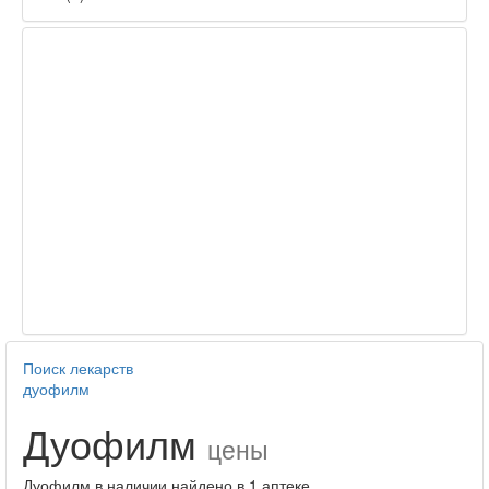
Поиск лекарств
дуофилм
Дуофилм
цены
Дуофилм в наличии найдено в 1 аптеке