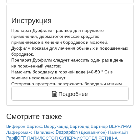
Инструкция
Препарат Дуофилм - раствор для наружного
применения, дерматологическое средство,
применяемое в лечении бородавок и мозолей.
Дуофилм показан для лечения обычных и подошвенных
бородавок.
Препарат Дуофилм следует наносить один раз в день
на пораженный участок:
Намочить бородавку в горячей воде (40-50 ° С) в
течение нескольких минут.
Осторожно протереть поверхность бородавки мягким...
Подробнее
Смотрите также
Виферон
Вартокс
Веррукацид
Вартоцид
Вартнер
ВЕРРУМАЛ
Лаферомакс
Папилюкс
Dezpapilon (Дезпапилон)
Папилайт
PapillOFF
ПАПИЛОСТОП
СУПЕРЧИСТОТЕЛ
РЕТИН-А