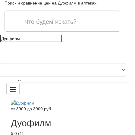
Поиск и сравнение цен на Дуофилм в аптеках
shopping_cart
Все города
content_paste
от
3900
до
3900
руб
Дуофилм
5.0
(
1
)