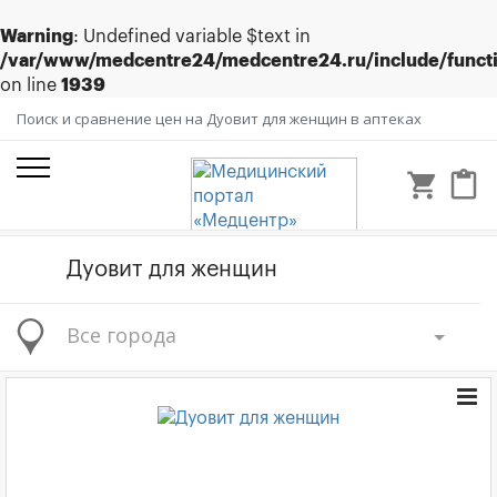
Warning
: Undefined variable $text in
/var/www/medcentre24/medcentre24.ru/include/funct
on line
1939
Поиск и сравнение цен на Дуовит для женщин в аптеках
shopping_cart
content_paste
Все города