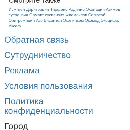
Исмиген
Доритрицин
Тирфенс
Родинир
Эхинацин
Азимед
суспензия
Ормакс суспензия
Флемоклав Солютаб
Эритромицин
Азо
Бисептол
Эколинком
Экомед
Экоцифол
Аксеф
Обратная связь
Сутрудничество
Реклама
Условия пользования
Политика
конфиденциальности
Город