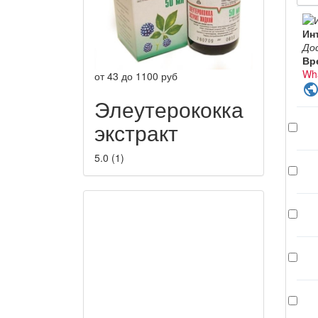
Ин
До
Вр
Wh
от
43
до
1100
руб
publi
Элеутерококка
экстракт
5.0
(
1
)