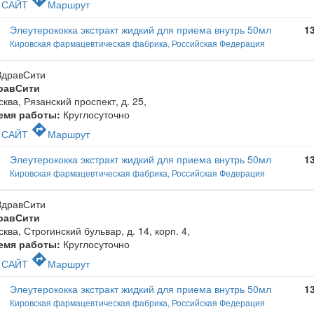
c
directions
САЙТ
Маршрут
Элеутерококка экстракт жидкий для приема внутрь 50мл
1
Кировская фармацевтическая фабрика, Российская Федерация
равСити
ква, Рязанский проспект, д. 25
,
емя работы:
Круглосуточно
c
directions
САЙТ
Маршрут
Элеутерококка экстракт жидкий для приема внутрь 50мл
1
Кировская фармацевтическая фабрика, Российская Федерация
равСити
ква, Строгинский бульвар, д. 14, корп. 4
,
емя работы:
Круглосуточно
c
directions
САЙТ
Маршрут
Элеутерококка экстракт жидкий для приема внутрь 50мл
1
Кировская фармацевтическая фабрика, Российская Федерация