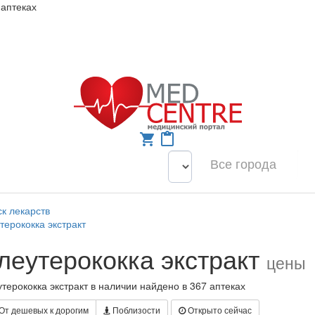
 аптеках
shopping_cart
content_paste
Все города
к лекарств
терококка экстракт
леутерококка экстракт
цены
терококка экстракт в наличии найдено в 367 аптеках
От дешевых к дорогим
Поблизости
Открыто сейчас