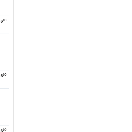
00
36
00
36
00
36