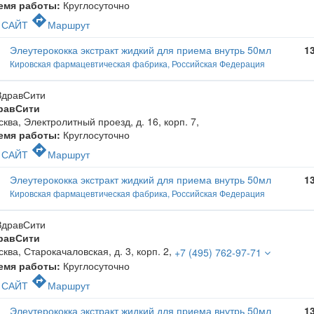
емя работы:
Круглосуточно
c
directions
САЙТ
Маршрут
Элеутерококка экстракт жидкий для приема внутрь 50мл
1
Кировская фармацевтическая фабрика, Российская Федерация
равСити
ква, Электролитный проезд, д. 16, корп. 7
,
емя работы:
Круглосуточно
c
directions
САЙТ
Маршрут
Элеутерококка экстракт жидкий для приема внутрь 50мл
1
Кировская фармацевтическая фабрика, Российская Федерация
равСити
ква, Старокачаловская, д. 3, корп. 2
,
+7 (495) 762-97-71
емя работы:
Круглосуточно
c
directions
САЙТ
Маршрут
Элеутерококка экстракт жидкий для приема внутрь 50мл
1