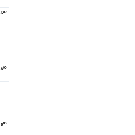
00
36
00
36
00
36