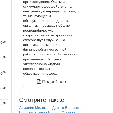
происхождения. Оказывает
стимулирующее действие на
центральную нервную систему,
тонизирующее и
общеукрепляющее действие на
организм, повышает общую
неспецифическую
сопротивляемость организма,
способствует улучшению
00
00
аппетита, повышению
физической и умственной
работоспособности. Показания к
00
00
применению: Экстракт
элеутерококка жидкий
назначается как
00
00
общеукрепляюшее...
Подробнее
00
00
Смотрите также
00
00
Ламинин
Мелаксен
Диваза
Венлаксор
Ноопепт
Хомвио-Нервин
Омарон