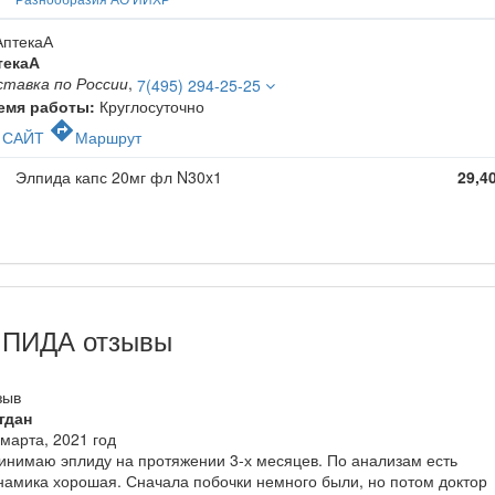
текаА
ставка по России
,
7(495) 294-25-25
емя работы:
Круглосуточно
c
directions
САЙТ
Маршрут
Элпида капс 20мг фл N30x1
29,4
ПИДА отзывы
зыв
гдан
 марта, 2021 год
инимаю эплиду на протяжении 3-х месяцев. По анализам есть
намика хорошая. Сначала побочки немного были, но потом доктор