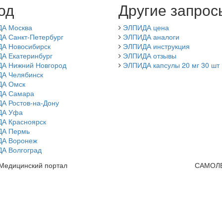
од
Другие запрос
А Москва
ЭЛПИДА цена
А Санкт-Петербург
ЭЛПИДА аналоги
А Новосибирск
ЭЛПИДА инструкция
А Екатеринбург
ЭЛПИДА отзывы
А Нижний Новгород
ЭЛПИДА капсулы 20 мг 30 шт
А Челябинск
А Омск
А Самара
А Ростов-на-Дону
ДА Уфа
А Красноярск
А Пермь
А Воронеж
А Волгоград
 Медицинский портал
САМОЛ