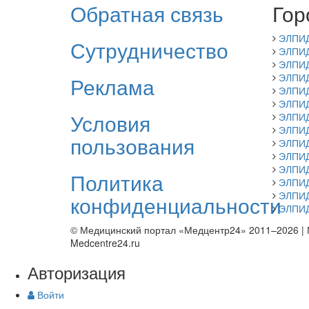
Обратная связь
Гор
ЭЛПИД
Сутрудничество
ЭЛПИД
ЭЛПИД
ЭЛПИД
Реклама
ЭЛПИД
ЭЛПИД
Условия
ЭЛПИД
ЭЛПИД
пользования
ЭЛПИД
ЭЛПИ
ЭЛПИД
Политика
ЭЛПИД
ЭЛПИД
конфиденциальности
ЭЛПИД
© Медицинский портал «Медцентр24» 2011–2026
|
Medcentre24.ru
Авторизация
Войти