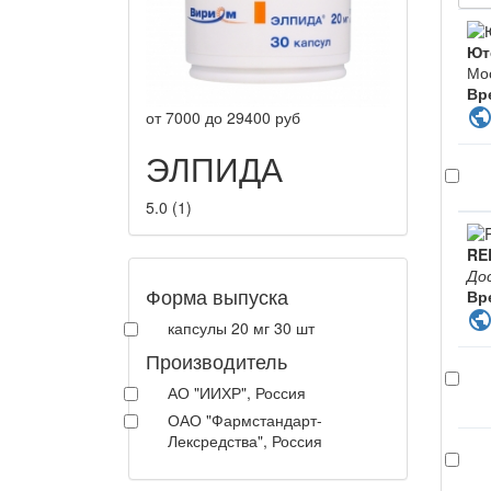
Ют
Мо
Вр
publi
от
7000
до
29400
руб
ЭЛПИДА
5.0
(
1
)
RE
До
Форма выпуска
Вр
publi
капсулы 20 мг 30 шт
Производитель
АО "ИИХР", Россия
ОАО "Фармстандарт-
Лексредства", Россия