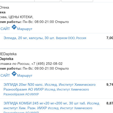
ека
сква, ЦЕНЫ ЮТЕКИ
,
емя работы:
Пн-Вс: 08:00-21:00
Открыто
c
directions
САЙТ
Маршрут
Элпида, 20 мг, капсулы, 30 шт.
7,0
Вириом ООО, Россия
Dapteka
ставка по России
,
+7 (495) 252-08-02
емя работы:
Пн-Вс: 09:00-21:00
Открыто
c
directions
САЙТ
Маршрут
ЭЛПИДА 20мг N30 капс. Исслед. Институт Химического
9,7
Разнообразия АО ИИХР
Исслед. Институт Химического
Разнообразия АО ИИХР
ЭЛПИДА КОМБИ 245 мг+20 мг+200 мг, 30 шт таб. Исслед
8,8
институт Хим. Разн. ИИХР
Исслед. Институт Химического
Разнообразия АО ИИХР