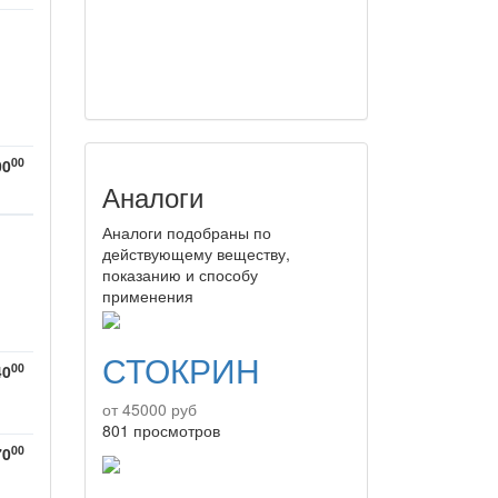
00
00
Аналоги
Аналоги подобраны по
действующему веществу,
показанию и способу
применения
СТОКРИН
00
40
от 45000 руб
801 просмотров
00
70