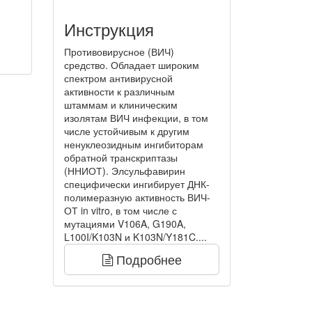
Инструкция
Противовирусное (ВИЧ)
средство. Обладает широким
спектром антивирусной
активности к различным
штаммам и клиническим
изолятам ВИЧ инфекции, в том
числе устойчивым к другим
ненуклеозидным ингибиторам
обратной транскриптазы
(ННИОТ). Элсульфавирин
специфически ингибирует ДНК-
полимеразную активность ВИЧ-
ОТ in vitro, в том числе с
мутациями V106A, G190A,
L100I/K103N и K103N/Y181C....
Подробнее