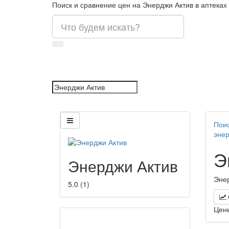
Поиск и сравнение цен на Энерджи Актив в аптеках
Поис
энер
Э
Энерджи Актив
Энер
5.0
(
1
)
Цен