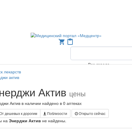
shopping_cart
content_paste
Все города
к лекарств
джи актив
нерджи Актив
цены
джи Актив в наличии найдено в 0 аптеках
От дешевых к дорогим
Поблизости
Открыто сейчас
ы на
Энерджи Актив
не найдены.