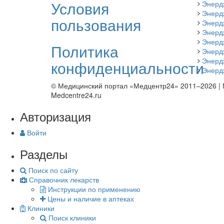
Условия
Энерд
Энерд
пользования
Энердж
Энерд
Энерд
Политика
Энерд
Энерд
конфиденциальности
Энердж
© Медицинский портал «Медцентр24» 2011–2026
|
Medcentre24.ru
Авторизация
Войти
Разделы
Поиск по сайту
Справочник лекарств
Инструкции по применению
Цены и наличие в аптеках
Клиники
Поиск клиники