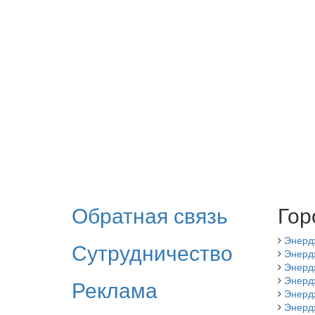
Обратная связь
Гор
Энерд
Сутрудничество
Энердж
Энерд
Энердж
Реклама
Энерд
Энерд