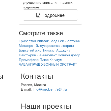
улучшению внимания, памяти,
поднимает...
Подробнее
Смотрите также
Трибестан
Апилак
Голд Рей
Лептоник
Метапрот
Элеутерококка экстракт
Барсучий жир
Тинктал
Арджуна
Пантокрин
Ламинолакт Ночной дозор
Примафлор Плюс
Когитум
ЧАВАНПРАШ
ХВОЙНЫЙ ЭКСТРАКТ
ы
Контакты
Россия, Москва
E-mail:
info@medcentre24.ru
Наши проекты