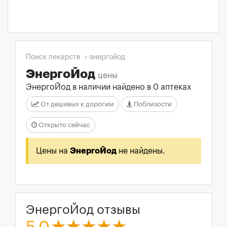
Поиск лекарств
энергойод
ЭнергоЙод
цены
ЭнергоЙод в наличии найдено в 0 аптеках
От дешевых к дорогим
Поблизости
Открыто сейчас
Цены на
ЭнергоЙод
не найдены.
ЭнергоЙод отзывы