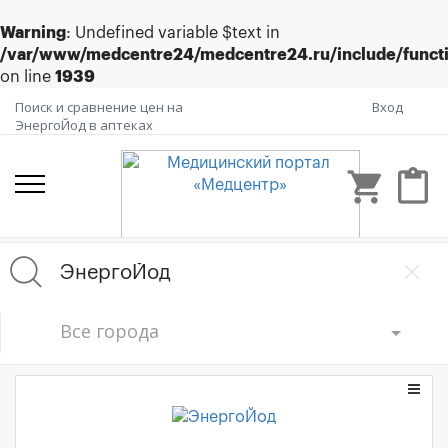
Warning
: Undefined variable $text in
/var/www/medcentre24/medcentre24.ru/include/funct
on line
1939
Поиск и сравнение цен на
Вход
ЭнергоЙод в аптеках
shopping_cart
content_paste
Все города