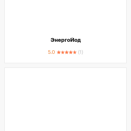
ЭнергоЙод
5.0
(
1
)