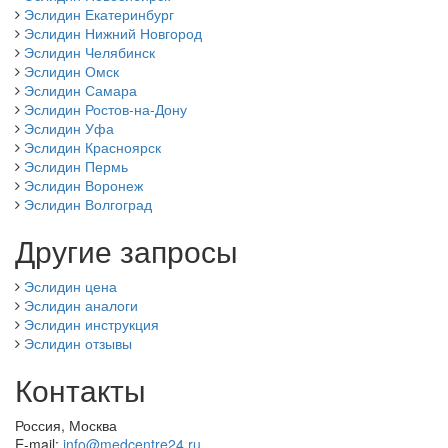
Эслидин Екатеринбург
Эслидин Нижний Новгород
Эслидин Челябинск
Эслидин Омск
Эслидин Самара
Эслидин Ростов-на-Дону
Эслидин Уфа
Эслидин Красноярск
Эслидин Пермь
Эслидин Воронеж
Эслидин Волгоград
Другие запросы
Эслидин цена
Эслидин аналоги
Эслидин инструкция
Эслидин отзывы
Контакты
Россия, Москва
E-mail:
info@medcentre24.ru