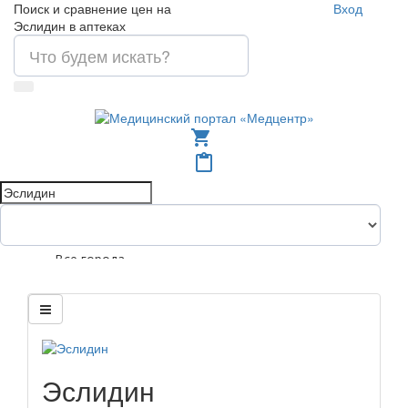
Поиск и сравнение цен на
Вход
Эслидин в аптеках
shopping_cart
content_paste
Все города
Эслидин