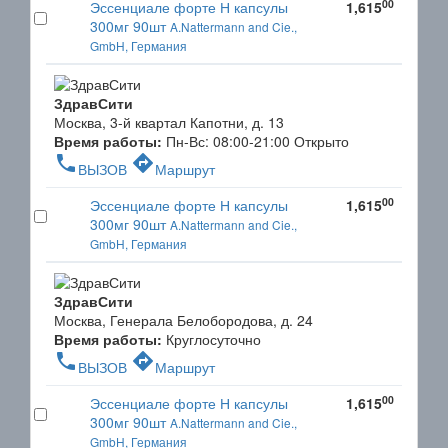
00
Эссенциале форте Н капсулы
1,615
300мг 90шт
A.Nattermann and Cie.,
GmbH, Германия
ЗдравСити
Москва, 3-й квартал Капотни, д. 13
Время работы:
Пн-Вс: 08:00-21:00
Открыто
phone
directions
ВЫЗОВ
Маршрут
00
Эссенциале форте Н капсулы
1,615
300мг 90шт
A.Nattermann and Cie.,
GmbH, Германия
ЗдравСити
Москва, Генерала Белобородова, д. 24
Время работы:
Круглосуточно
phone
directions
ВЫЗОВ
Маршрут
00
Эссенциале форте Н капсулы
1,615
300мг 90шт
A.Nattermann and Cie.,
GmbH, Германия