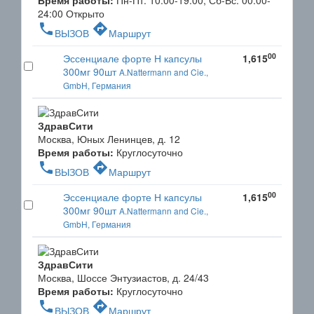
Время работы:
Пн-Пт: 10:00-19:00, Сб-Вс: 00:00-
24:00
Открыто
phone
directions
ВЫЗОВ
Маршрут
00
Эссенциале форте Н капсулы
1,615
300мг 90шт
A.Nattermann and Cie.,
GmbH, Германия
ЗдравСити
Москва, Юных Ленинцев, д. 12
Время работы:
Круглосуточно
phone
directions
ВЫЗОВ
Маршрут
00
Эссенциале форте Н капсулы
1,615
300мг 90шт
A.Nattermann and Cie.,
GmbH, Германия
ЗдравСити
Москва, Шоссе Энтузиастов, д. 24/43
Время работы:
Круглосуточно
phone
directions
ВЫЗОВ
Маршрут