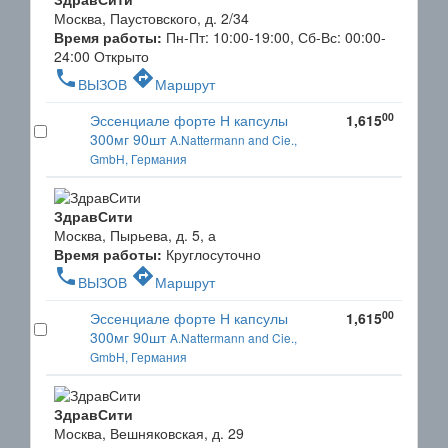
Москва, Паустовского, д. 2/34
Время работы:
Пн-Пт: 10:00-19:00, Сб-Вс: 00:00-
24:00
Открыто
phone
directions
ВЫЗОВ
Маршрут
00
Эссенциале форте Н капсулы
1,615
300мг 90шт
A.Nattermann and Cie.,
GmbH, Германия
ЗдравСити
Москва, Пырьева, д. 5, а
Время работы:
Круглосуточно
phone
directions
ВЫЗОВ
Маршрут
00
Эссенциале форте Н капсулы
1,615
300мг 90шт
A.Nattermann and Cie.,
GmbH, Германия
ЗдравСити
Москва, Вешняковская, д. 29