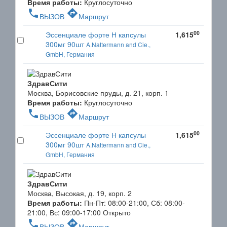
Время работы:
Круглосуточно
phone
directions
ВЫЗОВ
Маршрут
00
Эссенциале форте Н капсулы
1,615
300мг 90шт
A.Nattermann and Cie.,
GmbH, Германия
ЗдравСити
Москва, Борисовские пруды, д. 21, корп. 1
Время работы:
Круглосуточно
phone
directions
ВЫЗОВ
Маршрут
00
Эссенциале форте Н капсулы
1,615
300мг 90шт
A.Nattermann and Cie.,
GmbH, Германия
ЗдравСити
Москва, Высокая, д. 19, корп. 2
Время работы:
Пн-Пт: 08:00-21:00, Сб: 08:00-
21:00, Вс: 09:00-17:00
Открыто
phone
directions
ВЫЗОВ
Маршрут