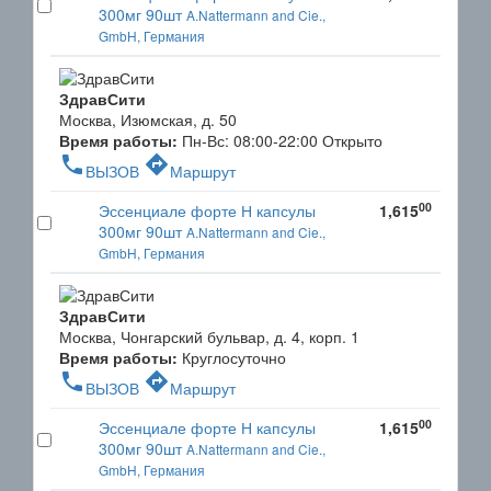
300мг 90шт
A.Nattermann and Cie.,
GmbH, Германия
ЗдравСити
Москва, Изюмская, д. 50
Время работы:
Пн-Вс: 08:00-22:00
Открыто
phone
directions
ВЫЗОВ
Маршрут
00
Эссенциале форте Н капсулы
1,615
300мг 90шт
A.Nattermann and Cie.,
GmbH, Германия
ЗдравСити
Москва, Чонгарский бульвар, д. 4, корп. 1
Время работы:
Круглосуточно
phone
directions
ВЫЗОВ
Маршрут
00
Эссенциале форте Н капсулы
1,615
300мг 90шт
A.Nattermann and Cie.,
GmbH, Германия