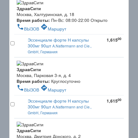
ЗдравСити
Москва, Халтуринская, д. 18
Время работы:
Пн-Вс: 08:00-22:00
Открыто
phone
directions
ВЫЗОВ
Маршрут
00
Эссенциале форте Н капсулы
1,615
300мг 90шт
A.Nattermann and Cie.,
GmbH, Германия
ЗдравСити
Москва, Парковая 3-я, д. 4
Время работы:
Круглосуточно
phone
directions
ВЫЗОВ
Маршрут
00
Эссенциале форте Н капсулы
1,615
300мг 90шт
A.Nattermann and Cie.,
GmbH, Германия
ЗдравСити
Москва, Дмитрия Донского, д. 2