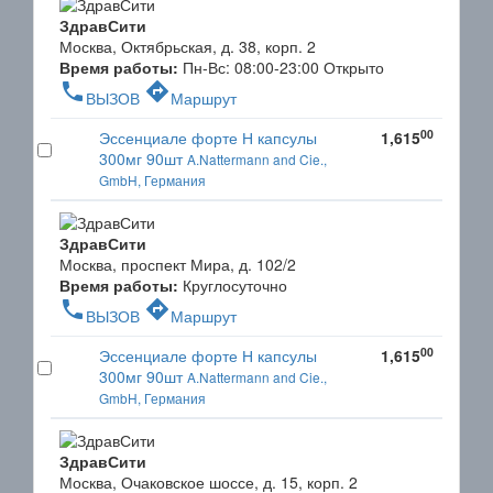
ЗдравСити
Москва, Октябрьская, д. 38, корп. 2
Время работы:
Пн-Вс: 08:00-23:00
Открыто
phone
directions
ВЫЗОВ
Маршрут
00
Эссенциале форте Н капсулы
1,615
300мг 90шт
A.Nattermann and Cie.,
GmbH, Германия
ЗдравСити
Москва, проспект Мира, д. 102/2
Время работы:
Круглосуточно
phone
directions
ВЫЗОВ
Маршрут
00
Эссенциале форте Н капсулы
1,615
300мг 90шт
A.Nattermann and Cie.,
GmbH, Германия
ЗдравСити
Москва, Очаковское шоссе, д. 15, корп. 2