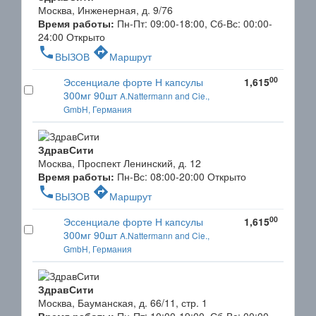
Москва, Инженерная, д. 9/76
Время работы:
Пн-Пт: 09:00-18:00, Сб-Вс: 00:00-
24:00
Открыто
phone
directions
ВЫЗОВ
Маршрут
00
Эссенциале форте Н капсулы
1,615
300мг 90шт
A.Nattermann and Cie.,
GmbH, Германия
ЗдравСити
Москва, Проспект Ленинский, д. 12
Время работы:
Пн-Вс: 08:00-20:00
Открыто
phone
directions
ВЫЗОВ
Маршрут
00
Эссенциале форте Н капсулы
1,615
300мг 90шт
A.Nattermann and Cie.,
GmbH, Германия
ЗдравСити
Москва, Бауманская, д. 66/11, стр. 1