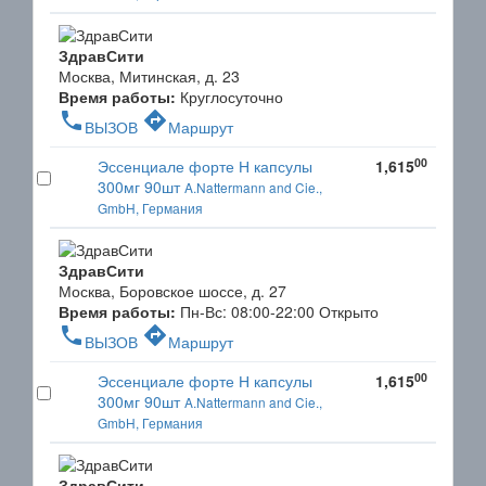
ЗдравСити
Москва, Митинская, д. 23
Время работы:
Круглосуточно
phone
directions
ВЫЗОВ
Маршрут
00
Эссенциале форте Н капсулы
1,615
300мг 90шт
A.Nattermann and Cie.,
GmbH, Германия
ЗдравСити
Москва, Боровское шоссе, д. 27
Время работы:
Пн-Вс: 08:00-22:00
Открыто
phone
directions
ВЫЗОВ
Маршрут
00
Эссенциале форте Н капсулы
1,615
300мг 90шт
A.Nattermann and Cie.,
GmbH, Германия
ЗдравСити