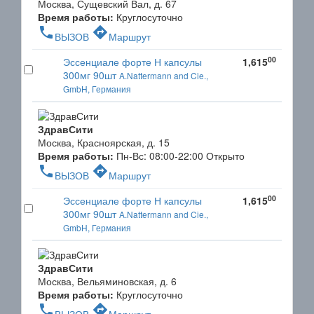
Москва, Сущевский Вал, д. 67
Время работы:
Круглосуточно
phone
directions
ВЫЗОВ
Маршрут
00
Эссенциале форте Н капсулы
1,615
300мг 90шт
A.Nattermann and Cie.,
GmbH, Германия
ЗдравСити
Москва, Красноярская, д. 15
Время работы:
Пн-Вс: 08:00-22:00
Открыто
phone
directions
ВЫЗОВ
Маршрут
00
Эссенциале форте Н капсулы
1,615
300мг 90шт
A.Nattermann and Cie.,
GmbH, Германия
ЗдравСити
Москва, Вельяминовская, д. 6
Время работы:
Круглосуточно
phone
directions