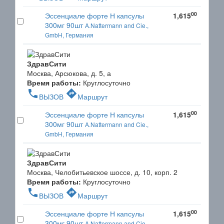
00
Эссенциале форте Н капсулы
1,615
300мг 90шт
A.Nattermann and Cie.,
GmbH, Германия
ЗдравСити
Москва, Арсюкова, д. 5, а
Время работы:
Круглосуточно
phone
directions
ВЫЗОВ
Маршрут
00
Эссенциале форте Н капсулы
1,615
300мг 90шт
A.Nattermann and Cie.,
GmbH, Германия
ЗдравСити
Москва, Челобитьевское шоссе, д. 10, корп. 2
Время работы:
Круглосуточно
phone
directions
ВЫЗОВ
Маршрут
00
Эссенциале форте Н капсулы
1,615
300мг 90шт
A.Nattermann and Cie.,