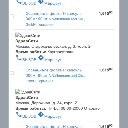
phone
directions
ВЫЗОВ
Маршрут
00
Эссенциале форте Н капсулы
1,615
300мг 90шт
A.Nattermann and Cie.,
GmbH, Германия
ЗдравСити
Москва, Старокачаловская, д. 3, корп. 2
Время работы:
Круглосуточно
phone
directions
ВЫЗОВ
Маршрут
00
Эссенциале форте Н капсулы
1,615
300мг 90шт
A.Nattermann and Cie.,
GmbH, Германия
ЗдравСити
Москва, Дорожная, д. 34, корп. 2
Время работы:
Пн-Вс: 08:00-20:00
Открыто
phone
directions
ВЫЗОВ
Маршрут
00
Эссенциале форте Н капсулы
1,615