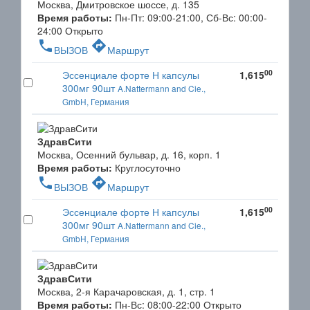
Москва, Дмитровское шоссе, д. 135
Время работы:
Пн-Пт: 09:00-21:00, Сб-Вс: 00:00-
24:00
Открыто
phone
directions
ВЫЗОВ
Маршрут
00
Эссенциале форте Н капсулы
1,615
300мг 90шт
A.Nattermann and Cie.,
GmbH, Германия
ЗдравСити
Москва, Осенний бульвар, д. 16, корп. 1
Время работы:
Круглосуточно
phone
directions
ВЫЗОВ
Маршрут
00
Эссенциале форте Н капсулы
1,615
300мг 90шт
A.Nattermann and Cie.,
GmbH, Германия
ЗдравСити
Москва, 2-я Карачаровская, д. 1, стр. 1
Время работы:
Пн-Вс: 08:00-22:00
Открыто