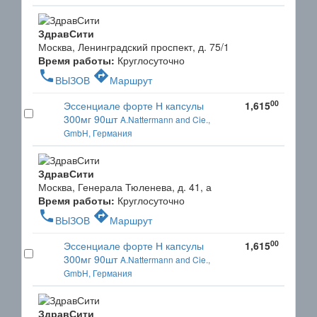
ЗдравСити
Москва, Ленинградский проспект, д. 75/1
Время работы:
Круглосуточно
phone
directions
ВЫЗОВ
Маршрут
00
Эссенциале форте Н капсулы
1,615
300мг 90шт
A.Nattermann and Cie.,
GmbH, Германия
ЗдравСити
Москва, Генерала Тюленева, д. 41, а
Время работы:
Круглосуточно
phone
directions
ВЫЗОВ
Маршрут
00
Эссенциале форте Н капсулы
1,615
300мг 90шт
A.Nattermann and Cie.,
GmbH, Германия
ЗдравСити