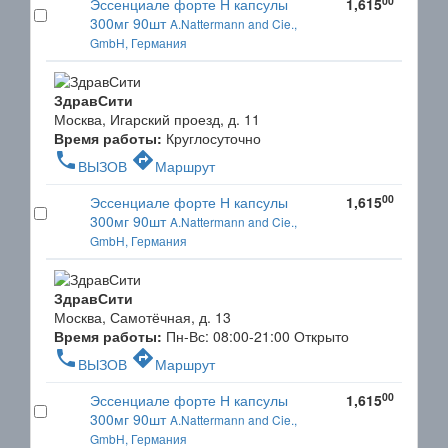
00
Эссенциале форте Н капсулы
1,615
300мг 90шт
A.Nattermann and Cie.,
GmbH, Германия
ЗдравСити
Москва, Игарский проезд, д. 11
Время работы:
Круглосуточно
phone
directions
ВЫЗОВ
Маршрут
00
Эссенциале форте Н капсулы
1,615
300мг 90шт
A.Nattermann and Cie.,
GmbH, Германия
ЗдравСити
Москва, Самотёчная, д. 13
Время работы:
Пн-Вс: 08:00-21:00
Открыто
phone
directions
ВЫЗОВ
Маршрут
00
Эссенциале форте Н капсулы
1,615
300мг 90шт
A.Nattermann and Cie.,
GmbH, Германия