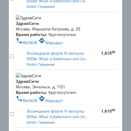
300мг 90шт
A.Nattermann and Cie.,
GmbH, Германия
ЗдравСити
Москва, Маршала Катукова, д. 25
Время работы:
Круглосуточно
phone
directions
ВЫЗОВ
Маршрут
00
Эссенциале форте Н капсулы
1,615
300мг 90шт
A.Nattermann and Cie.,
GmbH, Германия
ЗдравСити
Москва, Энгельса, д. 7/21
Время работы:
Круглосуточно
phone
directions
ВЫЗОВ
Маршрут
00
Эссенциале форте Н капсулы
1,615
300мг 90шт
A.Nattermann and Cie.,
GmbH, Германия