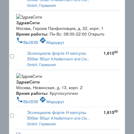
GmbH, Германия
ЗдравСити
Москва, Героев Панфиловцев, д. 22, корп. 1
Время работы:
Пн-Вс: 08:00-22:00
Открыто
phone
directions
ВЫЗОВ
Маршрут
00
Эссенциале форте Н капсулы
1,615
300мг 90шт
A.Nattermann and Cie.,
GmbH, Германия
ЗдравСити
Москва, Нежинская, д. 13, корп. 2
Время работы:
Круглосуточно
phone
directions
ВЫЗОВ
Маршрут
00
Эссенциале форте Н капсулы
1,615
300мг 90шт
A.Nattermann and Cie.,
GmbH, Германия