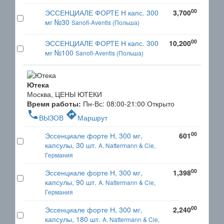
00
ЭССЕНЦИАЛЕ ФОРТЕ Н капс. 300
3,700
мг №30
Sanofi-Aventis (Польша)
00
ЭССЕНЦИАЛЕ ФОРТЕ Н капс. 300
10,200
мг №100
Sanofi-Aventis (Польша)
Ютека
Москва, ЦЕНЫ ЮТЕКИ
Время работы:
Пн-Вс: 08:00-21:00
Открыто
phone
directions
ВЫЗОВ
Маршрут
00
Эссенциале форте Н, 300 мг,
601
капсулы, 30 шт.
A. Nattermann & Cie,
Германия
00
Эссенциале форте Н, 300 мг,
1,398
капсулы, 90 шт.
A. Nattermann & Cie,
Германия
00
Эссенциале форте Н, 300 мг,
2,240
капсулы, 180 шт.
A. Nattermann & Cie,