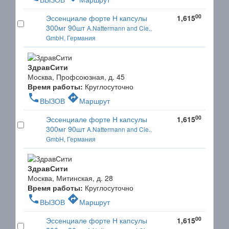
00
Эссенциале форте Н капсулы
1,615
300мг 90шт
A.Nattermann and Cie.,
GmbH, Германия
ЗдравСити
Москва, Профсоюзная, д. 45
Время работы:
Круглосуточно
phone
directions
ВЫЗОВ
Маршрут
00
Эссенциале форте Н капсулы
1,615
300мг 90шт
A.Nattermann and Cie.,
GmbH, Германия
ЗдравСити
Москва, Митинская, д. 28
Время работы:
Круглосуточно
phone
directions
ВЫЗОВ
Маршрут
00
Эссенциале форте Н капсулы
1,615