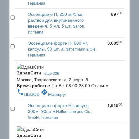
Германия
00
Эссенциале Н, 250 мг/5 мл,
897
раствор для внутривенного
введения, 5 мл, 5 шт.
Sanofi,
Испания
00
Эссенциале форте Н, 600 мг,
3,085
капсулы, 90 шт.
A. Nattermann & Cie,
Германия
ЗдравСити
еще 336
Москва, Твардовского, д. 2, корп. 5
Время работы:
Пн-Вс: 08:00-23:00
Открыто
phone
directions
ВЫЗОВ
Маршрут
00
Эссенциале форте Н капсулы
1,615
300мг 90шт
A.Nattermann and Cie.,
GmbH, Германия
ЗдравСити