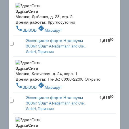
ЗдравСити
Москва, Дыбенко, д. 28, стр. 2
Время работы:
Круглосуточно
phone
directions
ВЫЗОВ
Маршрут
00
Эссенциале форте Н капсулы
1,615
300мг 90шт
A.Nattermann and Cie.,
GmbH, Германия
ЗдравСити
Москва, Ключевая, д. 24, корп. 1
Время работы:
Пн-Вс: 08:00-22:00
Открыто
phone
directions
ВЫЗОВ
Маршрут
00
Эссенциале форте Н капсулы
1,615
300мг 90шт
A.Nattermann and Cie.,
GmbH, Германия
ЗдравСити