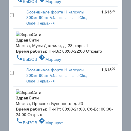
ВЫЗОВ
Маршрут
00
Эссенциале форте Н капсулы
1,615
300мг 90шт
A.Nattermann and Cie.,
GmbH, Германия
ЗдравСити
Москва, Мусы Джалиля, д. 28, корп. 1
Время работы:
Пн-Вс: 08:00-22:00
Открыто
phone
directions
ВЫЗОВ
Маршрут
00
Эссенциале форте Н капсулы
1,615
300мг 90шт
A.Nattermann and Cie.,
GmbH, Германия
ЗдравСити
Москва, Проспект Буденного, д. 23
Время работы:
Пн-Пт: 09:00-21:00, Сб-Вс: 00:00-
24:00
Открыто
phone
directions
ВЫЗОВ
Маршрут