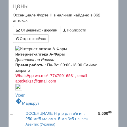
цены
Эссенциале Форте Н в наличии найдено в 362
аптеках
От дешевых к дорогим
Поблизости
Открыто сейчас
Интернет-аптека А-Фарм
Доставка по России
Время работы:
Пн-Вс: 09:00-18:00
Сейчас
закрыто
WhatsApp wa.me/+77479916561, email
aptekakz1@gmail.com
Viber
directions
Маршрут
00
ЭССЕНЦИАЛЕ Н р-р для в/в ин.
5,500
250 мг/5 мл амп. 5 мл №5
Санофи-
Авентис (Украина)