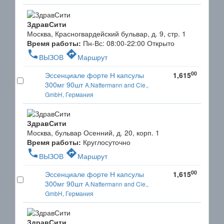
ЗдравСити
Москва, Красногвардейский бульвар, д. 9, стр. 1
Время работы:
Пн-Вс: 08:00-22:00
Открыто
phone
directions
ВЫЗОВ
Маршрут
00
Эссенциале форте Н капсулы
1,615
300мг 90шт
A.Nattermann and Cie.,
GmbH, Германия
ЗдравСити
Москва, бульвар Осенний, д. 20, корп. 1
Время работы:
Круглосуточно
phone
directions
ВЫЗОВ
Маршрут
00
Эссенциале форте Н капсулы
1,615
300мг 90шт
A.Nattermann and Cie.,
GmbH, Германия
ЗдравСити