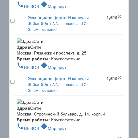
phone
directions
ВЫЗОВ
Маршрут
00
Эссенциале форте Н капсулы
1,615
300мг 90шт
A.Nattermann and Cie.,
GmbH, Германия
ЗдравСити
Москва, Рязанский проспект, д. 25
Время работы:
Круглосуточно
phone
directions
ВЫЗОВ
Маршрут
00
Эссенциале форте Н капсулы
1,615
300мг 90шт
A.Nattermann and Cie.,
GmbH, Германия
ЗдравСити
Москва, Строгинский бульвар, д. 14, корп. 4
Время работы:
Круглосуточно
phone
directions
ВЫЗОВ
Маршрут