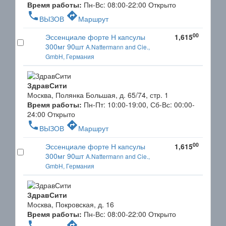
Время работы:
Пн-Вс: 08:00-22:00
Открыто
phone
directions
ВЫЗОВ
Маршрут
00
Эссенциале форте Н капсулы
1,615
300мг 90шт
A.Nattermann and Cie.,
GmbH, Германия
ЗдравСити
Москва, Полянка Большая, д. 65/74, стр. 1
Время работы:
Пн-Пт: 10:00-19:00, Сб-Вс: 00:00-
24:00
Открыто
phone
directions
ВЫЗОВ
Маршрут
00
Эссенциале форте Н капсулы
1,615
300мг 90шт
A.Nattermann and Cie.,
GmbH, Германия
ЗдравСити
Москва, Покровская, д. 16
Время работы:
Пн-Вс: 08:00-22:00
Открыто
phone
directions