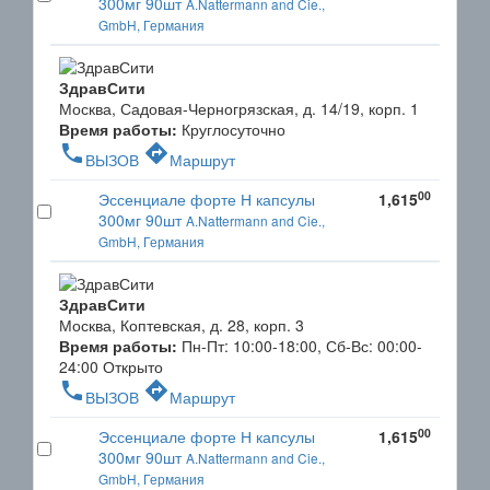
300мг 90шт
A.Nattermann and Cie.,
GmbH, Германия
ЗдравСити
Москва, Садовая-Черногрязская, д. 14/19, корп. 1
Время работы:
Круглосуточно
phone
directions
ВЫЗОВ
Маршрут
00
Эссенциале форте Н капсулы
1,615
300мг 90шт
A.Nattermann and Cie.,
GmbH, Германия
ЗдравСити
Москва, Коптевская, д. 28, корп. 3
Время работы:
Пн-Пт: 10:00-18:00, Сб-Вс: 00:00-
24:00
Открыто
phone
directions
ВЫЗОВ
Маршрут
00
Эссенциале форте Н капсулы
1,615
300мг 90шт
A.Nattermann and Cie.,
GmbH, Германия