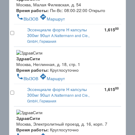
Москва, Малая Филевская, д. 54
Время работы:
Пн-Вс: 08:00-22:00
Открыто
phone
directions
ВЫЗОВ
Маршрут
00
Эссенциале форте Н капсулы
1,615
300мг 90шт
A.Nattermann and Cie.,
GmbH, Германия
ЗдравСити
Москва, Неглинная, д. 18, стр. 1
Время работы:
Круглосуточно
phone
directions
ВЫЗОВ
Маршрут
00
Эссенциале форте Н капсулы
1,615
300мг 90шт
A.Nattermann and Cie.,
GmbH, Германия
ЗдравСити
Москва, Электролитный проезд, д. 16, корп. 7
Время работы:
Круглосуточно