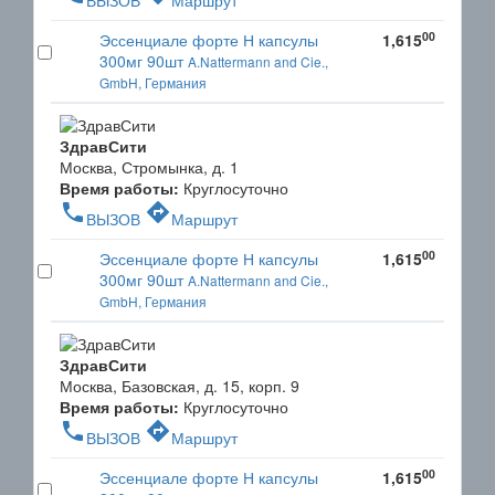
ВЫЗОВ
Маршрут
00
Эссенциале форте Н капсулы
1,615
300мг 90шт
A.Nattermann and Cie.,
GmbH, Германия
ЗдравСити
Москва, Стромынка, д. 1
Время работы:
Круглосуточно
phone
directions
ВЫЗОВ
Маршрут
00
Эссенциале форте Н капсулы
1,615
300мг 90шт
A.Nattermann and Cie.,
GmbH, Германия
ЗдравСити
Москва, Базовская, д. 15, корп. 9
Время работы:
Круглосуточно
phone
directions
ВЫЗОВ
Маршрут
00
Эссенциале форте Н капсулы
1,615