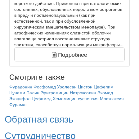
короткого действия. Применяют при патологических
состояниях, обусловленных недостатком эстрогенов
в пред- и постменопаузальный (как при
естественной, так и при обусловленной
хирургическим вмешательством менопаузе). При
атрофических изменениях слизистой оболочки
влагалища эстриол восстанавливает структуру
эпителия, способствуя нормализации микрофлоры...
Подробнее
Смотрите также
Фурадонин
Фосфомед
Уролесан
Цистон
Цефепим
Цунами
Палин
Эритромицин
Нитроксолин
Экомед
Экоцифол
Цефамед
Хемомицин суспензия
Мофлаксия
Фурамаг
Обратная связь
Сутрудничество