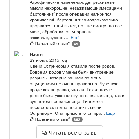
Атрофические изменения, депрессивные
мысли нехорошие, незаживающиймесяцами
бартолинит( после операции нагноился
хронический бартолинит,самопроизвольно
прорвался, гной вытек, но , не смотря на все
мази, обработки, он упорно не
заживал),сухость,...
Ещё
Полезный отзыв?
49
Настя
29 июня, 2015 год
Свечи Эстринорм я ставила после родов.
Вовремя родов у мены были внутренние
разрывы, которые зашили по моим
ощущениям не очень правильно. Чувствую,
вроде как не ровно, что ли. Также после
родов была ужасная сухость влагалища, так и
зуд потом появился еще. Гинеколог
посоветовала мне поставить свечи
Эстринорм. Они применяются при...
Ещё
Полезный отзыв?
892
Читать все отзывы