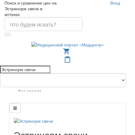
Поиск и сравнение цен на
Вход
Эстринорм свечи в
аптеках
shopping_cart
content_paste
Все города
Эстринорм свечи