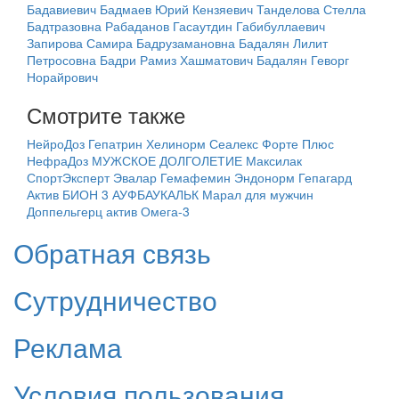
Бадавиевич
Бадмаев Юрий Кензяевич
Танделова Стелла
Бадтразовна
Рабаданов Гасаутдин Габибуллаевич
Запирова Самира Бадрузамановна
Бадалян Лилит
Петросовна
Бадри Рамиз Хашматович
Бадалян Геворг
Норайрович
Смотрите также
НейроДоз
Гепатрин
Хелинорм
Сеалекс Форте Плюс
НефраДоз
МУЖСКОЕ ДОЛГОЛЕТИЕ
Максилак
СпортЭксперт Эвалар
Гемафемин
Эндонорм
Гепагард
Актив
БИОН 3
АУФБАУКАЛЬК
Марал для мужчин
Доппельгерц актив Омега-3
Обратная связь
Сутрудничество
Реклама
Условия пользования