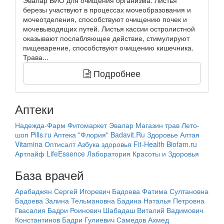
березы участвуют в процессах мочеобразования и
мочеотделения, способствуют очищению почек и
мочевыводящих путей. Листья кассии остролистной
оказывают послабляющее действие, стимулируют
пищеварение, способствуют очищению кишечника.
Трава...
Подробнее
Аптеки
Надежда-Фарм
Фитомаркет Эвалар
Магазин трав Лето-
шоп
Pills.ru
Аптека "Флория"
Badavit.Ru
Здоровье Алтая
Vitamina
Оптисалт
Азбука здоровья
Fit-Health
Biofam.ru
Артлайф
LifeEssence
Лаборатория Красоты и Здоровья
База врачей
Арабаджян Сергей Игоревич
Бадоева Фатима Султановна
Бадоева Залина Тельмановна
Бадина Наталья Петровна
Гвасалия Бадри Роинович
Шабадаш Виталий Вадимович
Константинов Бадри Гулиевич
Самедов Ахмед