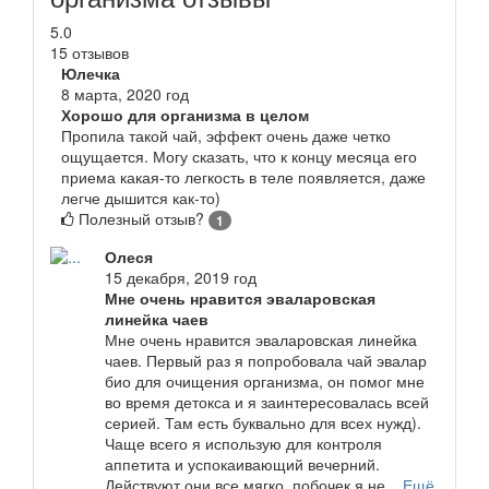
5.0
15 отзывов
Юлечка
8 марта, 2020 год
Хорошо для организма в целом
Пропила такой чай, эффект очень даже четко
ощущается. Могу сказать, что к концу месяца его
приема какая-то легкость в теле появляется, даже
легче дышится как-то)
Полезный отзыв?
1
Олеся
15 декабря, 2019 год
Мне очень нравится эваларовская
линейка чаев
Мне очень нравится эваларовская линейка
чаев. Первый раз я попробовала чай эвалар
био для очищения организма, он помог мне
во время детокса и я заинтересовалась всей
серией. Там есть буквально для всех нужд).
Чаще всего я использую для контроля
аппетита и успокаивающий вечерний.
Действуют они все мягко, побочек я не...
Ещё