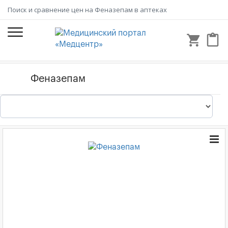
Поиск и сравнение цен на Феназепам в аптеках
shopping_cart
content_paste