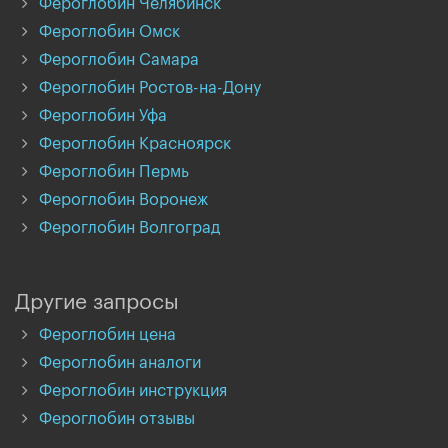
Фероглобин Челябинск
Фероглобин Омск
Фероглобин Самара
Фероглобин Ростов-на-Дону
Фероглобин Уфа
Фероглобин Красноярск
Фероглобин Пермь
Фероглобин Воронеж
Фероглобин Волгоград
Другие запросы
Фероглобин цена
Фероглобин аналоги
Фероглобин инструкция
Фероглобин отзывы