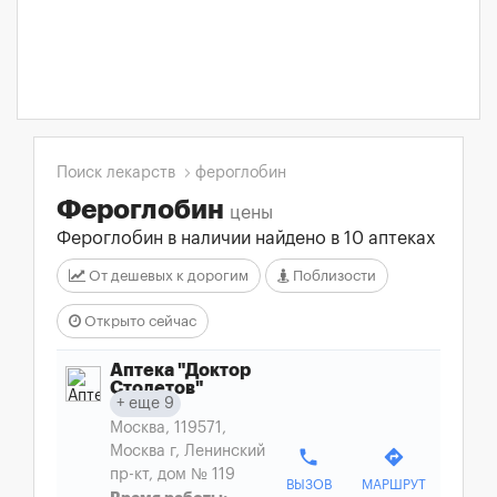
Поиск лекарств
фероглобин
Фероглобин
цены
Фероглобин в наличии найдено в 10 аптеках
От дешевых к дорогим
Поблизости
Открыто сейчас
Аптека "Доктор
Столетов"
еще 9
Москва, 119571,
Москва г, Ленинский
phone
directions
пр-кт, дом № 119
ВЫЗОВ
МАРШРУТ