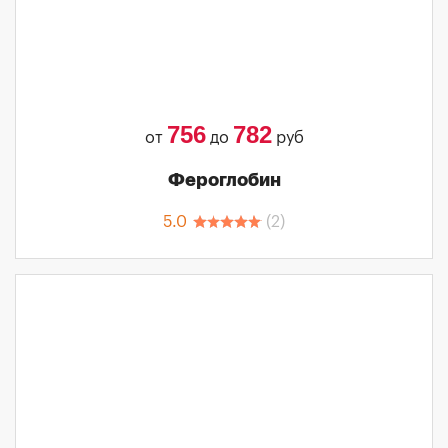
756
782
от
до
руб
Фероглобин
5.0
(
2
)