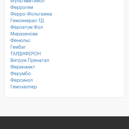
Мультивитамол
Феррогем
Ферро-Фольгамма
Гемсинерал-ТД
Ферлатум Фол
Миразенова
Фенюльс
Гембаг
ТАРДИФЕРОН
Витрум Пренатал
Феринжект
Ферумбо
Ферсинол
Гемохелпер