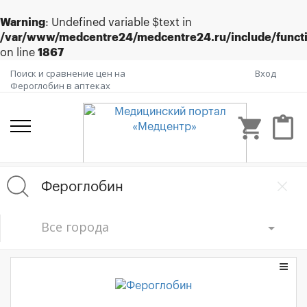
Warning
: Undefined variable $text in
/var/www/medcentre24/medcentre24.ru/include/funct
on line
1867
Поиск и сравнение цен на
Вход
Фероглобин в аптеках
shopping_cart
content_paste
Все города