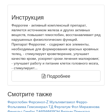
Инструкция
Феррогем - активный комплексный препарат,
является источником железа и других активных
веществ, повышает гемоглобин, восстанавливает ряд
нарушенных физиологических функций.
Препарат Феррогем: - содержит все элементы,
необходимые для формирования красных кровяных
телец, - стимулирует кроветворение, улучшает
качество крови, ускоряет сроки лечения малокровия;
- улучшает работу и питание клеток головного мозга,
- стимулирует...
Подробнее
Смотрите также
Фероглобин
Ферсинол-Z
Мультивитамол
Ферро-
Фольгамма
Гемсинерал-ТД
Ферлатум Фол
Миразенова
Фенюльс
Гембаг
ТАРДИФЕРОН
Витрум Пренатал