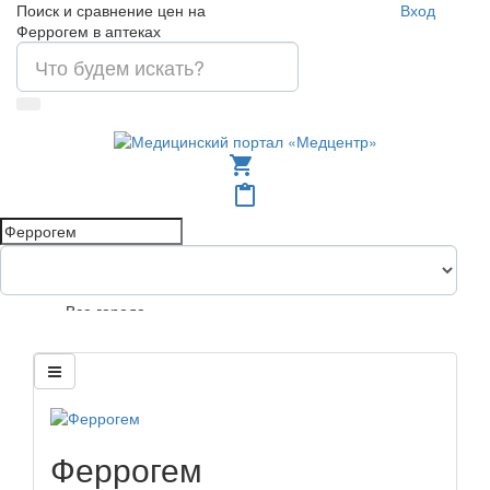
Поиск и сравнение цен на
Вход
Феррогем в аптеках
shopping_cart
content_paste
Все города
Феррогем