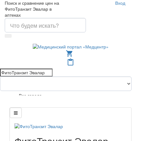
Поиск и сравнение цен на
Вход
ФитоТранзит Эвалар в
аптеках
shopping_cart
content_paste
Все города
ФитоТранзит Эвалар