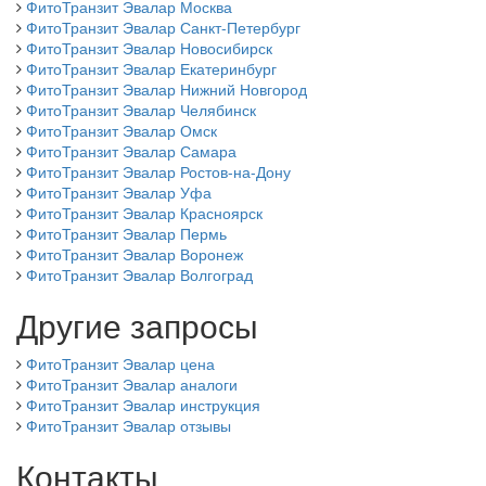
ФитоТранзит Эвалар Москва
ФитоТранзит Эвалар Санкт-Петербург
ФитоТранзит Эвалар Новосибирск
ФитоТранзит Эвалар Екатеринбург
ФитоТранзит Эвалар Нижний Новгород
ФитоТранзит Эвалар Челябинск
ФитоТранзит Эвалар Омск
ФитоТранзит Эвалар Самара
ФитоТранзит Эвалар Ростов-на-Дону
ФитоТранзит Эвалар Уфа
ФитоТранзит Эвалар Красноярск
ФитоТранзит Эвалар Пермь
ФитоТранзит Эвалар Воронеж
ФитоТранзит Эвалар Волгоград
Другие запросы
ФитоТранзит Эвалар цена
ФитоТранзит Эвалар аналоги
ФитоТранзит Эвалар инструкция
ФитоТранзит Эвалар отзывы
Контакты