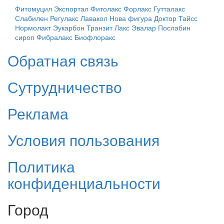
Фитомуцил
Экспортал
Фитолакс
Форлакс
Гутталакс
Слабилен
Регулакс
Лавакол
Нова фигура Доктор Тайсс
Нормолакт
Эукарбон
Транзит Лакс Эвалар
Послабин
сироп
Фибралакс
Биофлоракс
Обратная связь
Сутрудничество
Реклама
Условия пользования
Политика
конфиденциальности
Город