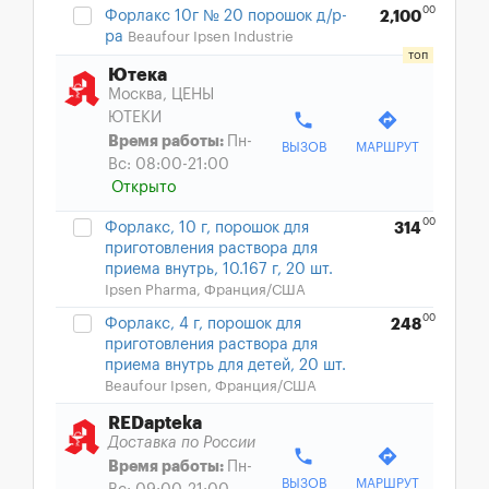
00
Форлакс 10г № 20 порошок д/р-
2,100
ра
Beaufour Ipsen Industrie
Ютека
Москва, ЦЕНЫ
phone
directions
ЮТЕКИ
Время работы:
Пн-
ВЫЗОВ
МАРШРУТ
Вс: 08:00-21:00
Открыто
00
Форлакс, 10 г, порошок для
314
приготовления раствора для
приема внутрь, 10.167 г, 20 шт.
Ipsen Pharma, Франция/США
00
Форлакс, 4 г, порошок для
248
приготовления раствора для
приема внутрь для детей, 20 шт.
Beaufour Ipsen, Франция/США
REDapteka
Доставка по России
phone
directions
Время работы:
Пн-
ВЫЗОВ
МАРШРУТ