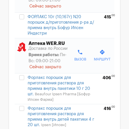
Вс: 09:00-21:00
Сейчас закрыто
00
ФОРЛАКС 10г (10,167г) N20
415
порошок д/приготовления р-ра д/
приема внутрь Бофур Ипсен
Индастри
Аптека WER.RU
Доставка по России
phone
directions
Время работы:
Пн-
ВЫЗОВ
МАРШРУТ
Вс: 09:00-21:00
Сейчас закрыто
00
Форлакс порошок для
406
приготовления раствора для
приема внутрь пакетики 10 г 20
шт.
Beaufour Ipsen Pharma [Бофур
Ипсен Фарма]
00
Форлакс порошок для
416
приготовления раствора для
приема внутрь детей пакетики 4 г
20 шт.
Ipsen [Ипсен]