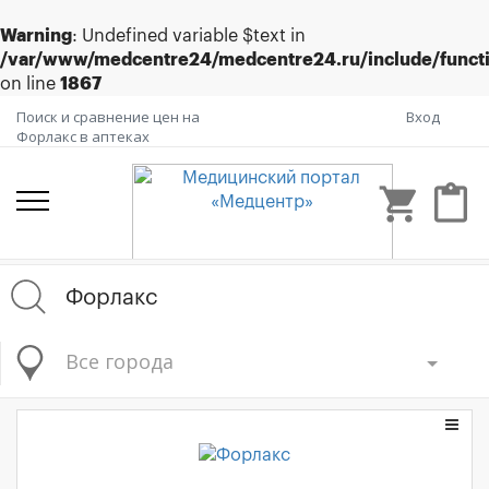
Warning
: Undefined variable $text in
/var/www/medcentre24/medcentre24.ru/include/funct
on line
1867
Поиск и сравнение цен на
Вход
Форлакс в аптеках
shopping_cart
content_paste
Все города