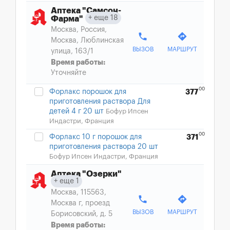
Аптека "Самсон-
еще 18
Фарма"
Москва, Россия,
phone
directions
Москва, Люблинская
ВЫЗОВ
МАРШРУТ
улица, 163/1
Время работы:
Уточняйте
00
Форлакс порошок для
377
приготовления раствора Для
детей 4 г 20 шт
Бофур Ипсен
Индастри, Франция
00
Форлакс 10 г порошок для
371
приготовления раствора 20 шт
Бофур Ипсен Индастри, Франция
Аптека "Озерки"
еще 1
Москва, 115563,
phone
directions
Москва г, проезд
ВЫЗОВ
МАРШРУТ
Борисовский, д. 5
Время работы: