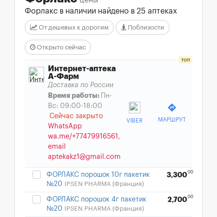
цены
Форлакс в наличии найдено в 25 аптеках
От дешевых к дорогим
Поблизости
Открыто сейчас
Интернет-аптека
А-Фарм
Доставка по России
Время работы:
Пн-
Вс: 09:00-18:00
directions
Сейчас закрыто
МАРШРУТ
VIBER
WhatsApp
wa.me/+77479916561,
email
aptekakz1@gmail.com
00
ФОРЛАКС порошок 10г пакетик
3,300
№20
IPSEN PHARMA (Франция)
00
ФОРЛАКС порошок 4г пакетик
2,700
№20
IPSEN PHARMA (Франция)