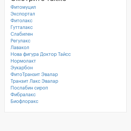
Фитомуцил
Экспортал
Фитолакс
Гутталакс
Слабилен
Регулакс
Лавакол
Нова фигура Доктор Тайсс
Нормолакт
Эукарбон
ФитоТранзит Эвалар
Транзит Лакс Эвалар
Послабин сироп
Фибралакс
Биофлоракс