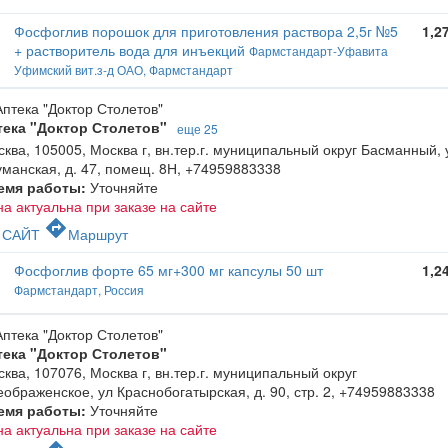
Фосфоглив порошок для приготовления раствора 2,5г №5
1,2
+ растворитель вода для инъекций
Фармстандарт-Уфавита
Уфимский вит.з-д ОАО, Фармстандарт
тека "Доктор Столетов"
еще 25
ква, 105005, Москва г, вн.тер.г. муниципальный округ Басманный, 
манская, д. 47, помещ. 8Н
,
+74959883338
емя работы:
Уточняйте
а актуальна при заказе на сайте
c
directions
САЙТ
Маршрут
Фосфоглив форте 65 мг+300 мг капсулы 50 шт
1,2
Фармстандарт, Россия
тека "Доктор Столетов"
ква, 107076, Москва г, вн.тер.г. муниципальный округ
ображенское, ул Краснобогатырская, д. 90, стр. 2
,
+74959883338
емя работы:
Уточняйте
а актуальна при заказе на сайте