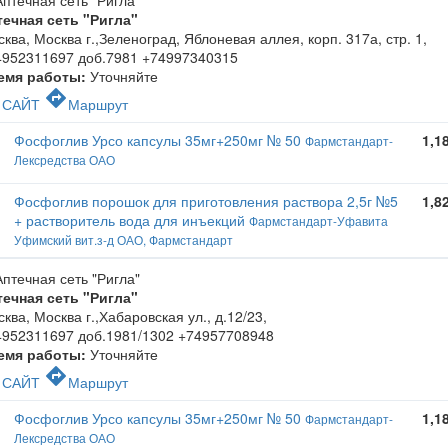
течная сеть "Ригла"
ква, Москва г.,Зеленоград, Яблоневая аллея, корп. 317а, стр. 1
,
4952311697 доб.7981 +74997340315
емя работы:
Уточняйте
c
directions
САЙТ
Маршрут
Фосфоглив Урсо капсулы 35мг+250мг № 50
1,1
Фармстандарт-
Лексредства ОАО
Фосфоглив порошок для приготовления раствора 2,5г №5
1,8
+ растворитель вода для инъекций
Фармстандарт-Уфавита
Уфимский вит.з-д ОАО, Фармстандарт
течная сеть "Ригла"
ква, Москва г.,Хабаровская ул., д.12/23
,
4952311697 доб.1981/1302 +74957708948
емя работы:
Уточняйте
c
directions
САЙТ
Маршрут
Фосфоглив Урсо капсулы 35мг+250мг № 50
1,1
Фармстандарт-
Лексредства ОАО