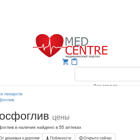
shopping_cart
content_paste
Все города
к лекарств
фоглив
осфоглив
цены
оглив в наличии найдено в 55 аптеках
От дешевых к дорогим
Поблизости
Открыто сейчас