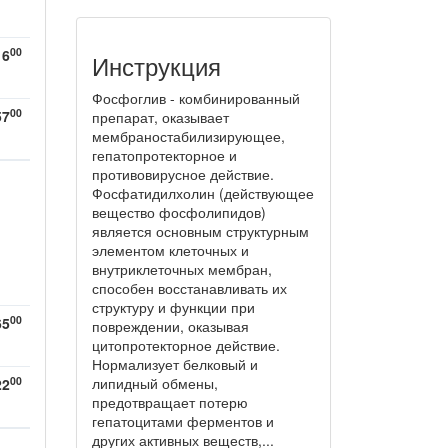
00
16
Инструкция
Фосфоглив - комбинированный
00
57
препарат, оказывает
мембраностабилизирующее,
гепатопротекторное и
противовирусное действие.
Фосфатидилхолин (действующее
вещество фосфолипидов)
является основным структурным
элементом клеточных и
внутриклеточных мембран,
способен восстанавливать их
структуру и функции при
00
65
повреждении, оказывая
цитопротекторное действие.
Нормализует белковый и
00
липидный обмены,
22
предотвращает потерю
гепатоцитами ферментов и
других активных веществ,...