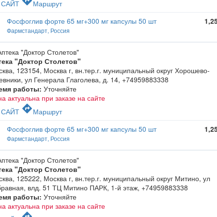
c
directions
САЙТ
Маршрут
Фосфоглив форте 65 мг+300 мг капсулы 50 шт
1,2
Фармстандарт, Россия
тека "Доктор Столетов"
ква, 123154, Москва г, вн.тер.г. муниципальный округ Хорошево-
вники, ул Генерала Глаголева, д. 14
,
+74959883338
емя работы:
Уточняйте
а актуальна при заказе на сайте
c
directions
САЙТ
Маршрут
Фосфоглив форте 65 мг+300 мг капсулы 50 шт
1,2
Фармстандарт, Россия
тека "Доктор Столетов"
ква, 125222, Москва г, вн.тер.г. муниципальный округ Митино, ул
равная, влд. 51 ТЦ Митино ПАРК, 1-й этаж
,
+74959883338
емя работы:
Уточняйте
а актуальна при заказе на сайте
c
directions