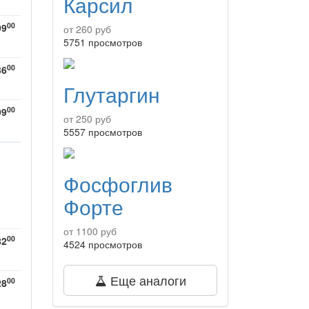
Карсил
00
99
от 260 руб
5751 просмотров
00
36
Глутаргин
00
99
от 250 руб
5557 просмотров
Фосфоглив
Форте
от 1100 руб
00
82
4524 просмотров
Еще аналоги
00
28