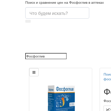
Поиск и сравнение цен на Фосфоглив в аптеках
Поис
фос
Ф
Фосф