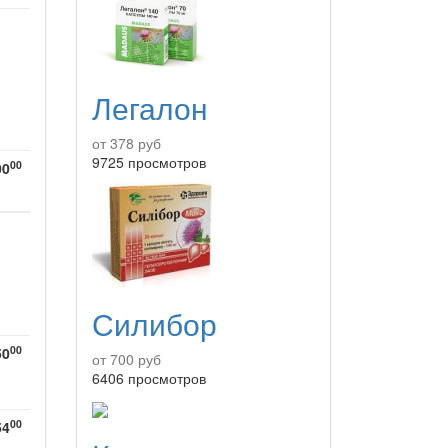
Легалон
от 378 руб
9725 просмотров
00
00
Силибор
00
50
от 700 руб
6406 просмотров
00
54