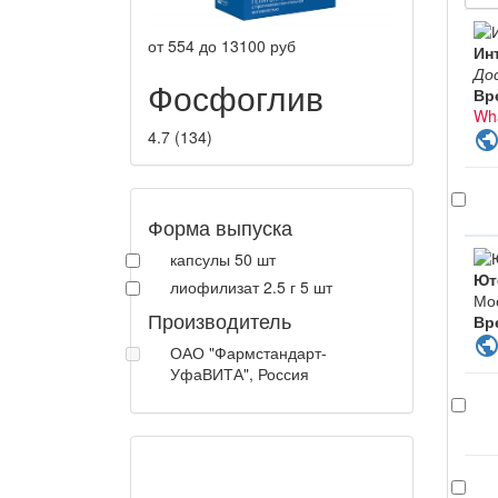
от
554
до
13100
руб
Ин
До
Фосфоглив
Вр
Wh
4.7
(
134
)
publi
Форма выпуска
капсулы 50 шт
Ют
лиофилизат 2.5 г 5 шт
Мо
Производитель
Вр
publi
ОАО "Фармстандарт-
УфаВИТА", Россия