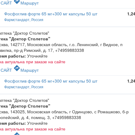
c
directions
САЙТ
Маршрут
Фосфоглив форте 65 мг+300 мг капсулы 50 шт
1,2
Фармстандарт, Россия
тека "Доктор Столетов"
ква, 142717, Московская область, г.о. Ленинский, г Видное, п
вилка, пр-д Римский, д. 17
,
+74959883338
емя работы:
Уточняйте
а актуальна при заказе на сайте
c
directions
САЙТ
Маршрут
Фосфоглив форте 65 мг+300 мг капсулы 50 шт
1,2
Фармстандарт, Россия
тека "Доктор Столетов"
ква, 143025, Московская область, г Одинцово, с Ромашково, б-р
опейский, д. 4, помещ. 3
,
+74959883338
емя работы:
Уточняйте
а актуальна при заказе на сайте