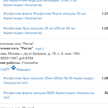
растворителем вода для инъекций 10 мл 5 шт.
Фармстандарт-Лексредства
Фосфоглив форте Фосфоглив Форте капсулы 50 шт.
1,3
Фармстандарт-Лексредства
Фосфоглив Урсо капсулы 35 мг+250 мг 50 шт.
1,0
Фармстандарт-Лексредства
течная сеть "Ригла"
еще 2
ква, Москва г.,пр-кт Куприна, д. 18, к. 2, пом. 10Н
,
4952311697 доб.8784
емя работы:
Уточняйте
c
directions
САЙТ
Маршрут
Фосфоглив Урсо капсулы 35мг+250мг № 50
1,0
Фармстандарт-
Лексредства ОАО
Фосфоглив форте капсулы №50
9
Фармстандарт-Лексредства
ОАО