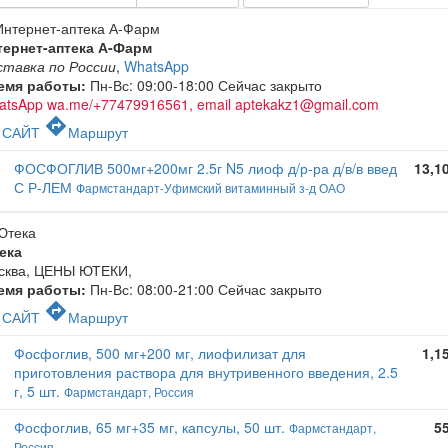
тернет-аптека А-Фарм
ставка по России
,
WhatsApp
емя работы:
Пн-Вс: 09:00-18:00
Сейчас закрыто
atsApp wa.me/+77479916561, email aptekakz1@gmail.com
c
directions
САЙТ
Маршрут
ФОСФОГЛИВ 500мг+200мг 2.5г N5 лиоф д/р-ра д/в/в введ
13,1
С Р-ЛЕМ
Фармстандарт-Уфимский витаминный з-д ОАО
ека
сква, ЦЕНЫ ЮТЕКИ
,
емя работы:
Пн-Вс: 08:00-21:00
Сейчас закрыто
c
directions
САЙТ
Маршрут
Фосфоглив, 500 мг+200 мг, лиофилизат для
1,1
приготовления раствора для внутривенного введения, 2.5
г, 5 шт.
Фармстандарт, Россия
Фосфоглив, 65 мг+35 мг, капсулы, 50 шт.
5
Фармстандарт,
Россия