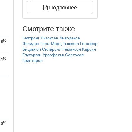
Подробнее
Смотрите также
Гептронг
Ризоксан
Ливодекса
00
86
Эслидин
Гепа-Мерц
Тыквеол
Гепафор
Бициклол
Силарсил
Ремаксол
Карсил
Глутаргин
Урсофальк
Сертохол
00
24
Гринтерол
00
86