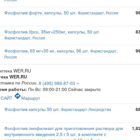
Фосфоглив форте, капсулы, 50 шт.
9
Фармстандарт, Россия
Фосфоглив Урсо, 35мг+250мг, капсулы, 50 шт.
8
Фармстандарт, Россия
Фосфоглив, 65 мг+35 мг, капсулы, 96 шт.
9
Фармстандарт,
Россия
тека WER.RU
ставка по России
,
8 (495) 989-87-03
емя работы:
Пн-Вс: 09:00-21:00
Сейчас закрыто
c
directions
САЙТ
Маршрут
Фосфоглив капсулы 50 шт.
6
Фармстандарт-Лексредства
Фосфоглив лиофилизат для приготовления раствора для
1,8
внутривенного введения 2,5 г 5 шт. в комплекте с