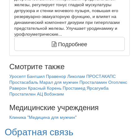
железы, регулирует тонус гладкой мускулатуры
детрузора и стенки мочевого пузыря, повышая его
резервуарно-эвакуаторную функцию, и влияет на
динамический компонент дизурии при гиперплазии
предстательной железы. Улучшает уродинамику и
урофлоуметрические...
Подробнее
Смотрите также
Уросепт
Бангшил
Правенор
Ликолам
ПРОСТАКАПС
Простасабаль
Марал для мужчин
Просталамин
Огоплекс
Раверон
Красный Корень
Простамед
Ярсагумба
Простатилен АЦ
Вобэнзим
Медицинские учреждения
Клиника "Медицина для мужчин"
Обратная связь