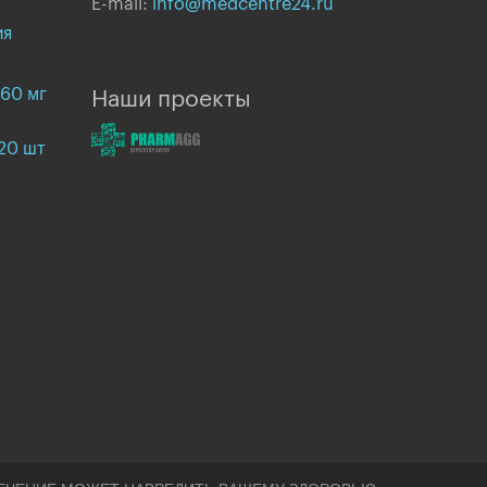
E-mail:
info@medcentre24.ru
ия
360 мг
Наши проекты
120 шт