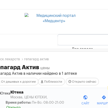
Все города
ск лекарств
гепагард актив
епагард Актив
цены
агард Актив в наличии найдено в 1 аптеке
От дешевых к дорогим
Поблизости
Открыто сейчас
Ютека
public
directions
Москва, ЦЕНЫ ЮТЕКИ
,
Время работы:
Пн-Вс: 08:00-21:00
САЙТ
МАРШР
Открыто