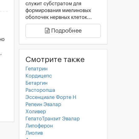
служит субстратом для
формирования миелиновых
оболочек нервных клеток...
Подробнее
но
,
Смотрите также
Гепатрин
Кордицепс
Бетаргин
Расторопша
Эссенциале Форте Н
Репеин Эвалар
Холивер
ГепатоТранзит Эвалар
Липоферон
Лиолив