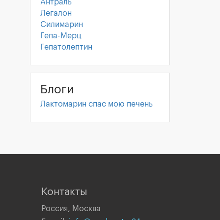
Антраль
Легалон
Силимарин
Гепа-Мерц
Гепатолептин
Блоги
Лактомарин спас мою печень
Контакты
Россия, Москва