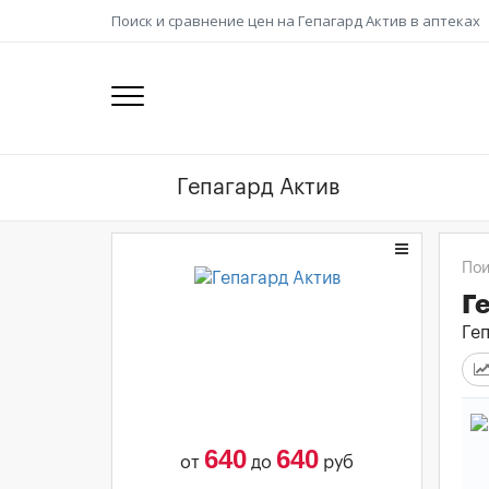
Поиск и сравнение цен на Гепагард Актив в аптеках
Пои
Г
Геп
640
640
от
до
руб