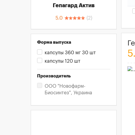
Гепагард Актив
5.0
(
2
)
Г
Форма выпуска
5
капсулы 360 мг 30 шт
капсулы 120 шт
Производитель
ООО "Новофарм-
Биосинтез", Украина