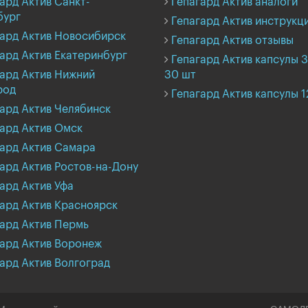
ард Актив Санкт-
Гепагард Актив аналоги
бург
Гепагард Актив инструкц
ард Актив Новосибирск
Гепагард Актив отзывы
ард Актив Екатеринбург
Гепагард Актив капсулы 
ард Актив Нижний
30 шт
род
Гепагард Актив капсулы 
ард Актив Челябинск
ард Актив Омск
ард Актив Самара
ард Актив Ростов-на-Дону
ард Актив Уфа
ард Актив Красноярск
ард Актив Пермь
ард Актив Воронеж
ард Актив Волгоград