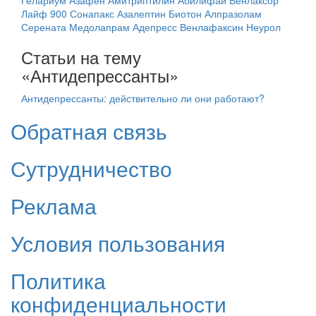
Гелариум
Азафен
Амитриптилин
Абилифай
Венлаксор
Лайф 900
Сонапакс
Азалептин
Биотон
Алпразолам
Серената
Медолапрам
Адепресс
Венлафаксин
Неурол
Статьи на тему
«Антидепрессанты»
Антидепрессанты: действительно ли они работают?
Обратная связь
Сутрудничество
Реклама
Условия пользования
Политика
конфиденциальности