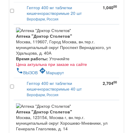
00
Гептор 400 мг таблетки
1,040
кишечнорастворимые 20 шт
Верофарм, Россия
Аптека "Доктор Столетов"
Москва, 119607, Город Москва, вн.тер.г.
муниципальный округ Проспект Вернадского, ул
Удальцова, д. 40А
Время работы:
Уточняйте
Цена актуальна при заказе на сайте
phone
directions
ВЫЗОВ
Маршрут
00
Гептор 400 мг таблетки
2,704
кишечнорастворимые 40 шт
Верофарм, Россия
Аптека "Доктор Столетов"
Москва, 123154, Москва г, вн.тер.г.
муниципальный округ Хорошево-Мневники, ул
Генерала Глаголева, д. 14