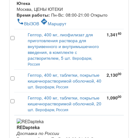
Ютека
Москва, ЦЕНЫ ЮТЕКИ
Время работы:
Пн-Вс: 08:00-21:00
Открыто
phone
directions
ВЫЗОВ
Маршрут
40
Гептор, 400 мг, лиофилизат для
1,341
приготовления раствора для
внутривенного и внутримышечного
введения, в комплекте с
растворителем, 5 шт.
Верофарм,
Россия
00
Гептор, 400 мг, таблетки, покрытые
2,130
кишечнорастворимой оболочкой, 40
шт.
Верофарм, Россия
00
Гептор, 400 мг, таблетки, покрытые
1,090
кишечнорастворимой оболочкой, 20
шт.
Верофарм, Россия
REDapteka
Доставка по России