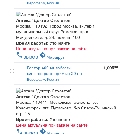
Верофарм, Россия
Аптека "Доктор Столетов"
Москва, 119192, Город Москва, вн.тер.г.
муниципальный округ Раменки, пр-кт
Мичуринский, д. 24, помещ. 100
Время работы:
Уточняйте
Цена актуальна при заказе на сайте
phone
directions
ВЫЗОВ
Маршрут
00
Гептор 400 мг таблетки
1,095
кишечнорастворимые 20 шт
Верофарм, Россия
Аптека "Доктор Столетов"
Москва, 143441, Московская область, г.о.
Красногорск, пгт. Путилково, б-р Спасо-Тушинский,
стр. 1Б
Время работы:
Уточняйте
Цена актуальна при заказе на сайте
phone
directions
ВЫЗОВ
Маршрут