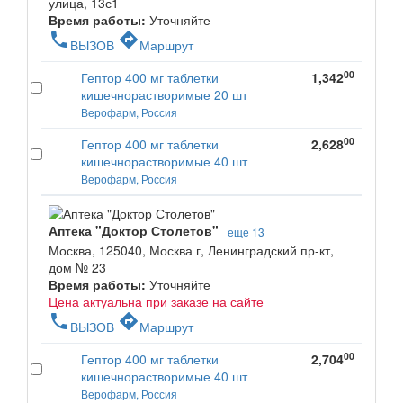
улица, 13с1
Время работы:
Уточняйте
phone
directions
ВЫЗОВ
Маршрут
00
Гептор 400 мг таблетки
1,342
кишечнорастворимые 20 шт
Верофарм, Россия
00
Гептор 400 мг таблетки
2,628
кишечнорастворимые 40 шт
Верофарм, Россия
Аптека "Доктор Столетов"
еще 13
Москва, 125040, Москва г, Ленинградский пр-кт,
дом № 23
Время работы:
Уточняйте
Цена актуальна при заказе на сайте
phone
directions
ВЫЗОВ
Маршрут
00
Гептор 400 мг таблетки
2,704
кишечнорастворимые 40 шт
Верофарм, Россия