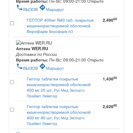
Время работы:
Пн-Вс: 09:00-21:00
Открыто
phone
directions
ВЫЗОВ
Маршрут
00
ГЕПТОР 400мг N40 таб. покрытые
2,490
кишечнорастворимой оболочкой
Верофарм
Верофарм АО
Аптека WER.RU
Доставка по России
Время работы:
Пн-Вс: 09:00-21:00
Открыто
phone
directions
ВЫЗОВ
Маршрут
00
Гептор таблетки покрытые
1,436
кишечнорастворимой оболочкой
400 мг 20 шт.
Рус-Мед Экспортс
Прайвит Лимитед
00
Гептор таблетки покрытые
2,626
кишечнорастворимой оболочкой
400 мг 40 шт.
Рус-Мед Экспортс
Прайвит Лимитед