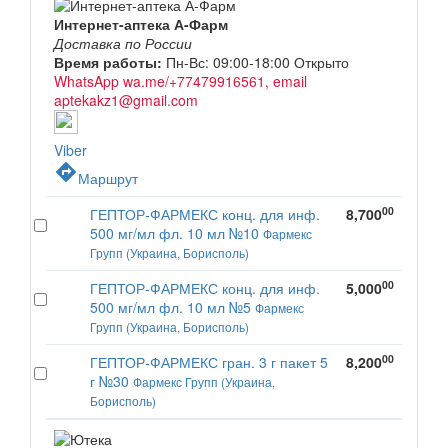
Интернет-аптека А-Фарм
Доставка по России
Время работы:
Пн-Вс: 09:00-18:00
Открыто
WhatsApp wa.me/+77479916561, email
aptekakz1@gmail.com
Viber
directions
Маршрут
00
ГЕПТОР-ФАРМЕКС конц. для инф.
8,700
500 мг/мл фл. 10 мл №10
Фармекс
Групп (Украина, Борисполь)
00
ГЕПТОР-ФАРМЕКС конц. для инф.
5,000
500 мг/мл фл. 10 мл №5
Фармекс
Групп (Украина, Борисполь)
00
ГЕПТОР-ФАРМЕКС гран. 3 г пакет 5
8,200
г №30
Фармекс Групп (Украина,
Борисполь)