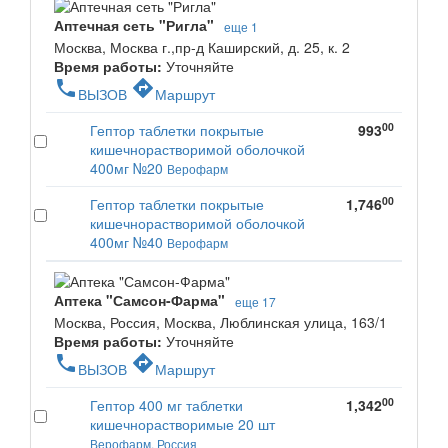
Аптечная сеть "Ригла"
еще 1
Москва, Москва г.,пр-д Каширский, д. 25, к. 2
Время работы:
Уточняйте
phone
directions
ВЫЗОВ
Маршрут
00
Гептор таблетки покрытые
993
кишечнорастворимой оболочкой
400мг №20
Верофарм
00
Гептор таблетки покрытые
1,746
кишечнорастворимой оболочкой
400мг №40
Верофарм
Аптека "Самсон-Фарма"
еще 17
Москва, Россия, Москва, Люблинская улица, 163/1
Время работы:
Уточняйте
phone
directions
ВЫЗОВ
Маршрут
00
Гептор 400 мг таблетки
1,342
кишечнорастворимые 20 шт
Верофарм, Россия