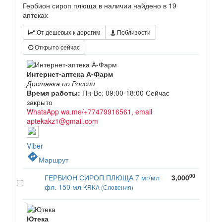
Гербион сироп плюща в наличии найдено в 19
аптеках
От дешевых к дорогим
Поблизости
Открыто сейчас
Интернет-аптека А-Фарм
Доставка по России
Время работы:
Пн-Вс: 09:00-18:00
Сейчас
закрыто
WhatsApp wa.me/+77479916561, email
aptekakz1@gmail.com
Viber
directions
Маршрут
00
ГЕРБИОН СИРОП ПЛЮЩА 7 мг/мл
3,000
фл. 150 мл
KRKA (Словения)
Ютека