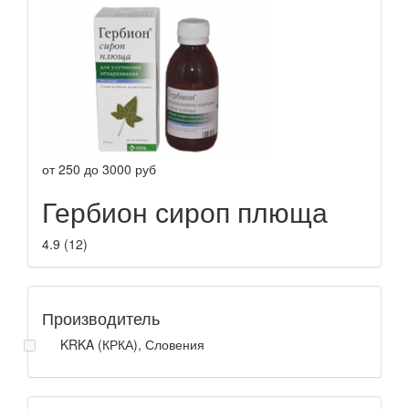
от
250
до
3000
руб
Гербион сироп плюща
4.9
(
12
)
Производитель
KRKA (КРКА), Словения