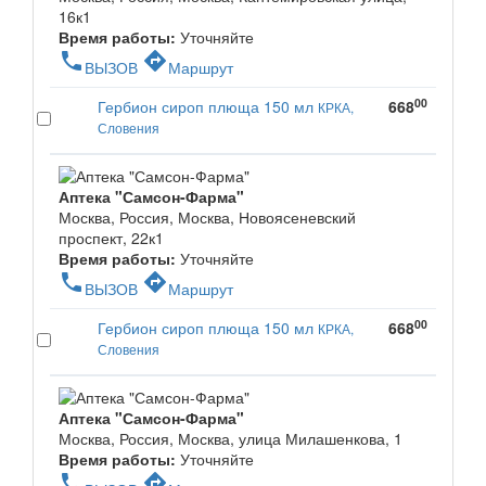
16к1
Время работы:
Уточняйте
phone
directions
ВЫЗОВ
Маршрут
00
Гербион сироп плюща 150 мл
668
КРКА,
Словения
Аптека "Самсон-Фарма"
Москва, Россия, Москва, Новоясеневский
проспект, 22к1
Время работы:
Уточняйте
phone
directions
ВЫЗОВ
Маршрут
00
Гербион сироп плюща 150 мл
668
КРКА,
Словения
Аптека "Самсон-Фарма"
Москва, Россия, Москва, улица Милашенкова, 1
Время работы:
Уточняйте
phone
directions