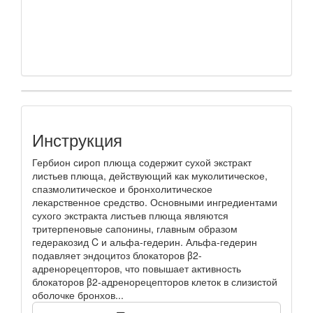
Инструкция
Гербион сироп плюща содержит сухой экстракт
листьев плюща, действующий как муколитическое,
спазмолитическое и бронхолитическое
лекарственное средство. Основными ингредиентами
сухого экстракта листьев плюща являются
тритерпеновые сапонины, главным образом
гедеракозид C и альфа-гедерин. Альфа-гедерин
подавляет эндоцитоз блокаторов β2-
адренорецепторов, что повышает активность
блокаторов β2-адренорецепторов клеток в слизистой
оболочке бронхов...