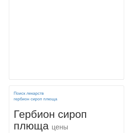
Поиск лекарств
гербион сироп плюща
Гербион сироп
плюща
цены