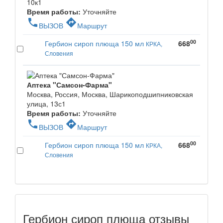
10к1
Время работы:
Уточняйте
phone
directions
ВЫЗОВ
Маршрут
00
Гербион сироп плюща 150 мл
668
КРКА,
Словения
Аптека "Самсон-Фарма"
Москва, Россия, Москва, Шарикоподшипниковская
улица, 13с1
Время работы:
Уточняйте
phone
directions
ВЫЗОВ
Маршрут
00
Гербион сироп плюща 150 мл
668
КРКА,
Словения
Гербион сироп плюща отзывы