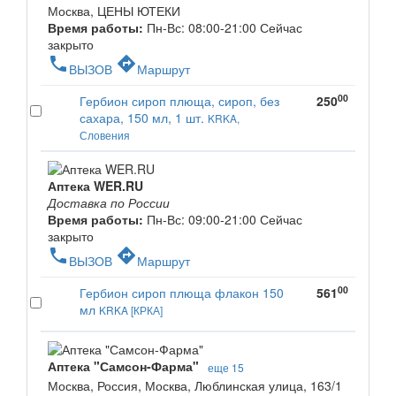
Москва, ЦЕНЫ ЮТЕКИ
Время работы:
Пн-Вс: 08:00-21:00
Сейчас
закрыто
phone
directions
ВЫЗОВ
Маршрут
00
Гербион сироп плюща, сироп, без
250
сахара, 150 мл, 1 шт.
KRKA,
Словения
Аптека WER.RU
Доставка по России
Время работы:
Пн-Вс: 09:00-21:00
Сейчас
закрыто
phone
directions
ВЫЗОВ
Маршрут
00
Гербион сироп плюща флакон 150
561
мл
KRKA [КРКА]
Аптека "Самсон-Фарма"
еще 15
Москва, Россия, Москва, Люблинская улица, 163/1