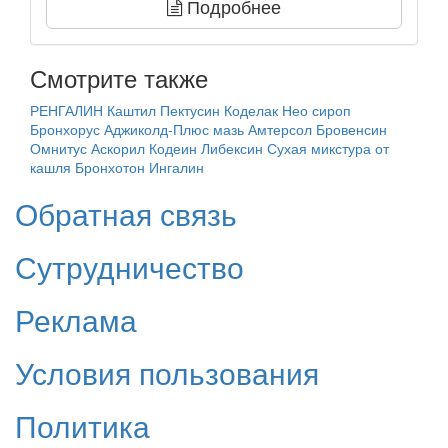
Подробнее
Смотрите также
РЕНГАЛИН
Каштил
Пектусин
Коделак Нео сироп
Бронхорус
Аджиколд-Плюс мазь
Амтерсол
Бровенсин
Омнитус
Аскорил
Кодеин
Либексин
Сухая микстура от
кашля
Бронхотон
Ингалин
Обратная связь
Сутрудничество
Реклама
Условия пользования
Политика