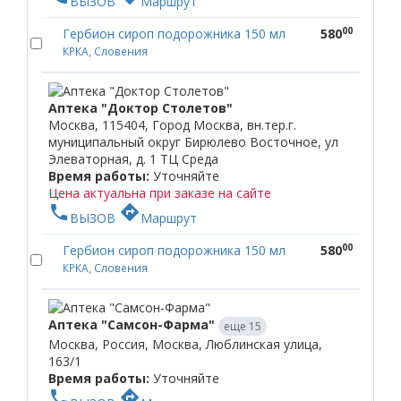
ВЫЗОВ
Маршрут
00
Гербион сироп подорожника 150 мл
580
КРКА, Словения
Аптека "Доктор Столетов"
Москва, 115404, Город Москва, вн.тер.г.
муниципальный округ Бирюлево Восточное, ул
Элеваторная, д. 1 ТЦ Среда
Время работы:
Уточняйте
Цена актуальна при заказе на сайте
phone
directions
ВЫЗОВ
Маршрут
00
Гербион сироп подорожника 150 мл
580
КРКА, Словения
Аптека "Самсон-Фарма"
еще 15
Москва, Россия, Москва, Люблинская улица,
163/1
Время работы:
Уточняйте
phone
directions