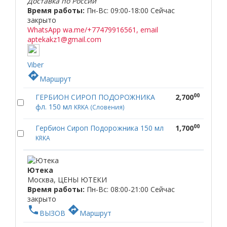
Доставка по России
Время работы:
Пн-Вс: 09:00-18:00
Сейчас
закрыто
WhatsApp wa.me/+77479916561, email
aptekakz1@gmail.com
Viber
directions
Маршрут
00
ГЕРБИОН СИРОП ПОДОРОЖНИКА
2,700
фл. 150 мл
KRKA (Словения)
00
Гербион Сироп Подорожника 150 мл
1,700
KRKA
Ютека
Москва, ЦЕНЫ ЮТЕКИ
Время работы:
Пн-Вс: 08:00-21:00
Сейчас
закрыто
phone
directions
ВЫЗОВ
Маршрут