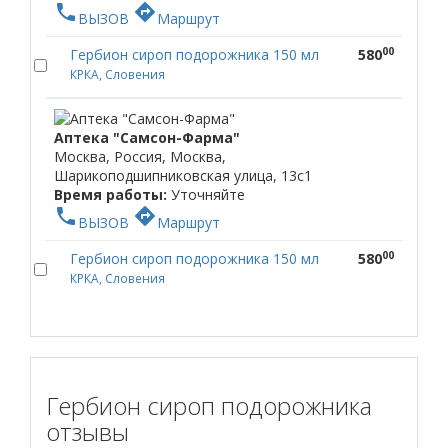
phone
directions
ВЫЗОВ
Маршрут
00
Гербион сироп подорожника 150 мл
580
КРКА, Словения
Аптека "Самсон-Фарма"
Москва, Россия, Москва,
Шарикоподшипниковская улица, 13с1
Время работы:
Уточняйте
phone
directions
ВЫЗОВ
Маршрут
00
Гербион сироп подорожника 150 мл
580
КРКА, Словения
Гербион сироп подорожника
отзывы