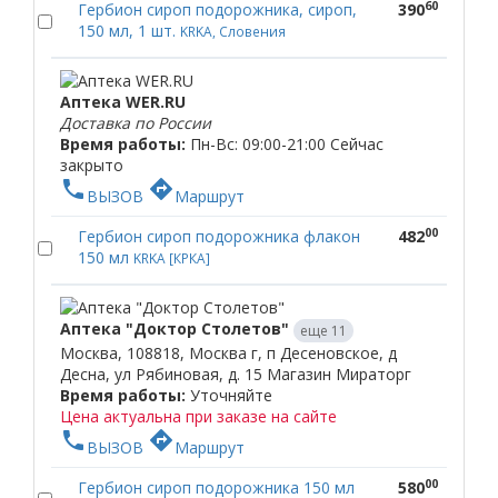
60
Гербион сироп подорожника, сироп,
390
150 мл, 1 шт.
KRKA, Словения
Аптека WER.RU
Доставка по России
Время работы:
Пн-Вс: 09:00-21:00
Сейчас
закрыто
phone
directions
ВЫЗОВ
Маршрут
00
Гербион сироп подорожника флакон
482
150 мл
KRKA [КРКА]
Аптека "Доктор Столетов"
еще 11
Москва, 108818, Москва г, п Десеновское, д
Десна, ул Рябиновая, д. 15 Магазин Мираторг
Время работы:
Уточняйте
Цена актуальна при заказе на сайте
phone
directions
ВЫЗОВ
Маршрут
00
Гербион сироп подорожника 150 мл
580