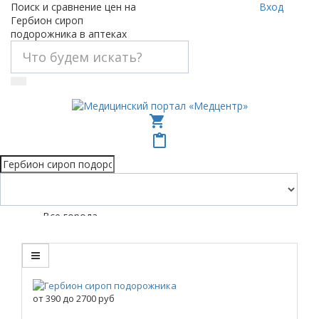
Поиск и сравнение цен на
Вход
Гербион сироп
подорожника в аптеках
shopping_cart
content_paste
Все города
от
390
до
2700
руб