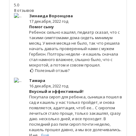
5.0
8 отзывов
Зинаида Воронцова
17 декабря, 2022 год
Помог сыну
Ребенок сильно кашлял, педиатр сказал, что с
такими симптомами дома сидеть минимум
месяц. У меня месяца не было, так что решила
начать давать проверенный нами с мужем
Гербион. Полторы недели - и кашель сначала
стал намного влажнее, слышно было, что с
мокротой, а потом и совсем прошел.
Полезный отзыв?
Тамара
16 декабря, 2022 год
Вкусный и эффективный!
Покупала сироп для ребенка, сынишка пошел в
сад и кашель у нас только пройдет, и снова
появляется, адаптация, чтоб ее... С сиропом
лечиться стало проще, только закашлял, сразу
даю. несколько дней, и все проходит. В
последний раз пили сироп почти неделю,
кашель прошел давно, а мы все долечивались.
И не...
Ещё