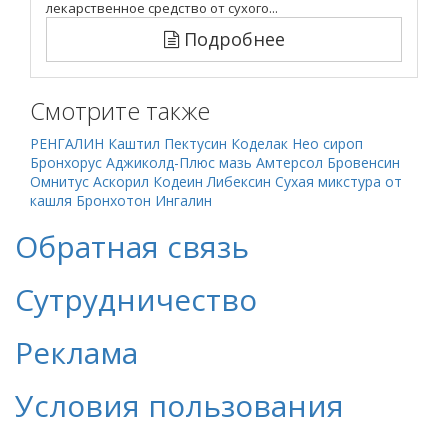
лекарственное средство от сухого...
Подробнее
Смотрите также
РЕНГАЛИН
Каштил
Пектусин
Коделак Нео сироп
Бронхорус
Аджиколд-Плюс мазь
Амтерсол
Бровенсин
Омнитус
Аскорил
Кодеин
Либексин
Сухая микстура от
кашля
Бронхотон
Ингалин
Обратная связь
Сутрудничество
Реклама
Условия пользования