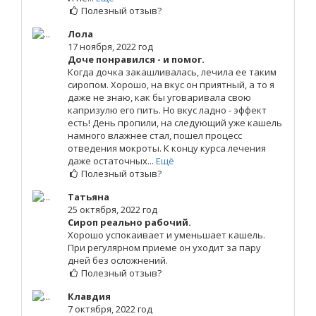
Полезный отзыв?
Лола
17 ноября, 2022 год
Доче понравился - и помог.
Когда дочка закашливалась, лечила ее таким
сиропом. Хорошо, на вкус он приятный, а то я
даже не знаю, как бы уговаривала свою
капризулю его пить. Но вкус ладно - эффект
есть! День пропили, на следующий уже кашель
намного влажнее стал, пошел процесс
отведения мокроты. К концу курса лечения
даже остаточных...
Ещё
Полезный отзыв?
Татьяна
25 октября, 2022 год
Сироп реально рабочий.
Хорошо успокаивает и уменьшает кашель.
При регулярном приеме он уходит за пару
дней без осложнений.
Полезный отзыв?
Клавдия
7 октября, 2022 год