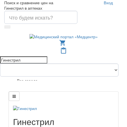
Поиск и сравнение цен на
Вход
Гинестрил в аптеках
shopping_cart
content_paste
Все города
Гинестрил