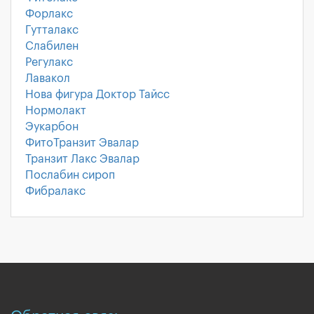
Форлакс
Гутталакс
Слабилен
Регулакс
Лавакол
Нова фигура Доктор Тайсс
Нормолакт
Эукарбон
ФитоТранзит Эвалар
Транзит Лакс Эвалар
Послабин сироп
Фибралакс