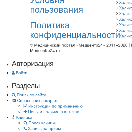
Халик
пользования
Халикс
Халик
Халикс
Политика
Халик
Халик
конфиденциальности
Халикс
© Медицинский портал «Медцентр24» 2011–2026
|
Medcentre24.ru
Авторизация
Войти
Разделы
Поиск по сайту
Справочник лекарств
Инструкции по применению
Цены и наличие в аптеках
Клиники
Поиск клиники
Запись на прием