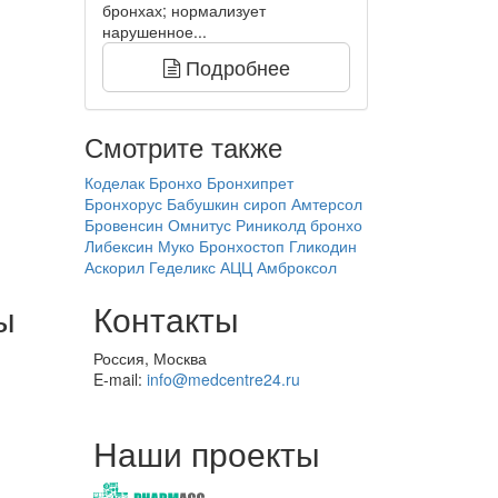
бронхах; нормализует
нарушенное...
Подробнее
Смотрите также
Коделак Бронхо
Бронхипрет
Бронхорус
Бабушкин сироп
Амтерсол
Бровенсин
Омнитус
Риниколд бронхо
Либексин Муко
Бронхостоп
Гликодин
Аскорил
Геделикс
АЦЦ
Амброксол
ы
Контакты
Россия, Москва
E-mail:
info@medcentre24.ru
Наши проекты