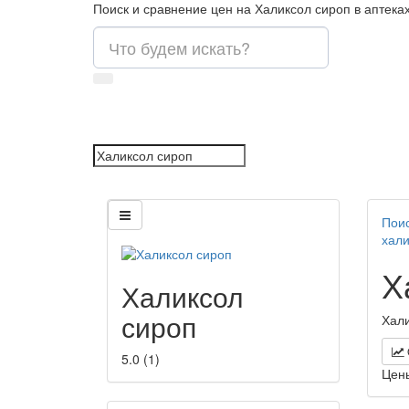
Поиск и сравнение цен на Халиксол сироп в аптека
Поис
хали
Х
Халиксол
сироп
Хали
5.0
(
1
)
Цен