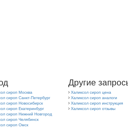
од
Другие запрос
сол сироп Москва
Халиксол сироп цена
ол сироп Санкт-Петербург
Халиксол сироп аналоги
сол сироп Новосибирск
Халиксол сироп инструкция
ол сироп Екатеринбург
Халиксол сироп отзывы
сол сироп Нижний Новгород
сол сироп Челябинск
сол сироп Омск