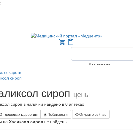
х
shopping_cart
content_paste
Все города
к лекарств
ксол сироп
аликсол сироп
цены
ксол сироп в наличии найдено в 0 аптеках
От дешевых к дорогим
Поблизости
Открыто сейчас
ы на
Халиксол сироп
не найдены.