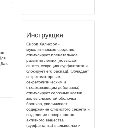
Инструкция
Сироп Халиксол -
муколитическое средство,
вно
стимулирует пренатальное
Для
развитие легких (повышает
. Даю
синтез, секрецию сурфактанта и
блокирует его распад). Обладает
секретомоторным,
секретолитическим и
отхаркивающим действием;
стимулирует серозные клетки
желез слизистой оболочки
бронхов, увеличивает
содержание слизистого секрета и
выделение поверхностно-
активного вещества
(сурфактанта) в альвеолах и