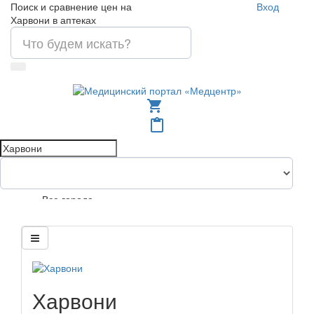
Поиск и сравнение цен на
Вход
Харвони в аптеках
shopping_cart
content_paste
Все города
Харвони