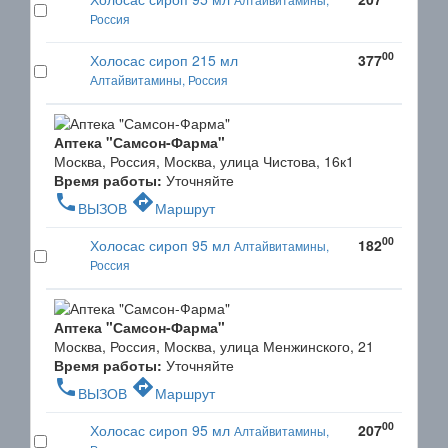
Россия
00
Холосас сироп 215 мл
377
Алтайвитамины, Россия
Аптека "Самсон-Фарма"
Москва, Россия, Москва, улица Чистова, 16к1
Время работы:
Уточняйте
phone
directions
ВЫЗОВ
Маршрут
00
Холосас сироп 95 мл
182
Алтайвитамины,
Россия
Аптека "Самсон-Фарма"
Москва, Россия, Москва, улица Менжинского, 21
Время работы:
Уточняйте
phone
directions
ВЫЗОВ
Маршрут
00
Холосас сироп 95 мл
207
Алтайвитамины,