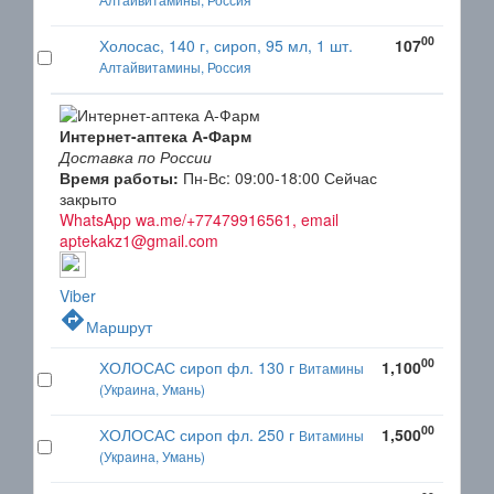
00
Холосас, 140 г, сироп, 95 мл, 1 шт.
107
Алтайвитамины, Россия
Интернет-аптека А-Фарм
Доставка по России
Время работы:
Пн-Вс: 09:00-18:00
Сейчас
закрыто
WhatsApp wa.me/+77479916561, email
aptekakz1@gmail.com
Viber
directions
Маршрут
00
ХОЛОСАС сироп фл. 130 г
1,100
Витамины
(Украина, Умань)
00
ХОЛОСАС сироп фл. 250 г
1,500
Витамины
(Украина, Умань)