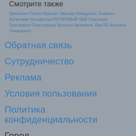
Смотрите также
Уролизин
ГепатоТранзит Эвалар
Ливодекса
Тыквеол
Холензим
Урсофальк
ПОЧЕЧНЫЙ ЧАЙ
Сертохол
Гринтерол
Описторцид
Урсосан
Артижель
Лив 52
Аллохол
Танацехол
Обратная связь
Сутрудничество
Реклама
Условия пользования
Политика
конфиденциальности
Город