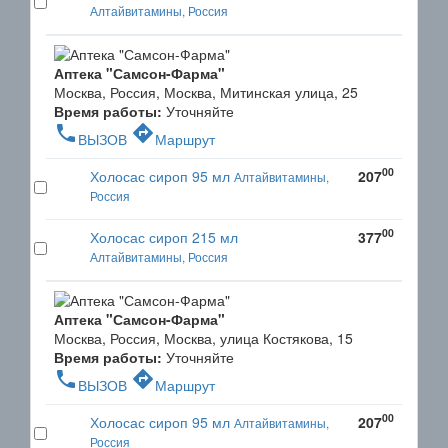
Алтайвитамины, Россия
Аптека "Самсон-Фарма"
Москва, Россия, Москва, Митинская улица, 25
Время работы:
Уточняйте
phone
directions
ВЫЗОВ
Маршрут
00
Холосас сироп 95 мл
207
Алтайвитамины,
Россия
00
Холосас сироп 215 мл
377
Алтайвитамины, Россия
Аптека "Самсон-Фарма"
Москва, Россия, Москва, улица Костякова, 15
Время работы:
Уточняйте
phone
directions
ВЫЗОВ
Маршрут
00
Холосас сироп 95 мл
207
Алтайвитамины,
Россия