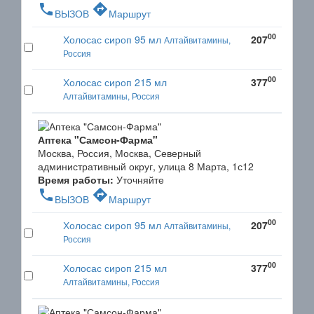
phone
directions
ВЫЗОВ
Маршрут
00
Холосас сироп 95 мл
207
Алтайвитамины,
Россия
00
Холосас сироп 215 мл
377
Алтайвитамины, Россия
Аптека "Самсон-Фарма"
Москва, Россия, Москва, Северный
административный округ, улица 8 Марта, 1с12
Время работы:
Уточняйте
phone
directions
ВЫЗОВ
Маршрут
00
Холосас сироп 95 мл
207
Алтайвитамины,
Россия
00
Холосас сироп 215 мл
377
Алтайвитамины, Россия