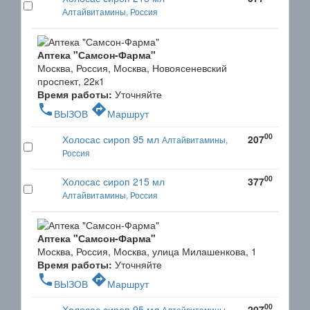
Алтайвитамины, Россия
Аптека "Самсон-Фарма"
Москва, Россия, Москва, Новоясеневский
проспект, 22к1
Время работы:
Уточняйте
phone
directions
ВЫЗОВ
Маршрут
00
Холосас сироп 95 мл
207
Алтайвитамины,
Россия
00
Холосас сироп 215 мл
377
Алтайвитамины, Россия
Аптека "Самсон-Фарма"
Москва, Россия, Москва, улица Милашенкова, 1
Время работы:
Уточняйте
phone
directions
ВЫЗОВ
Маршрут
00
Холосас сироп 95 мл
207
Алтайвитамины,