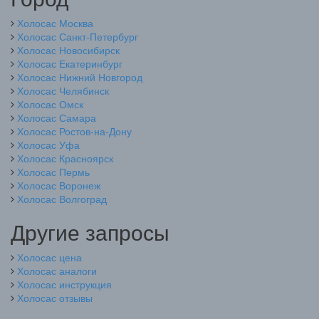
Холосас Москва
Холосас Санкт-Петербург
Холосас Новосибирск
Холосас Екатеринбург
Холосас Нижний Новгород
Холосас Челябинск
Холосас Омск
Холосас Самара
Холосас Ростов-на-Дону
Холосас Уфа
Холосас Красноярск
Холосас Пермь
Холосас Воронеж
Холосас Волгоград
Другие запросы
Холосас цена
Холосас аналоги
Холосас инструкция
Холосас отзывы