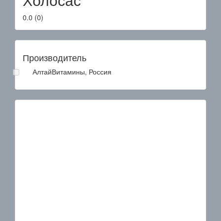
0.0
(
0
)
Производитель
АлтайВитамины, Россия