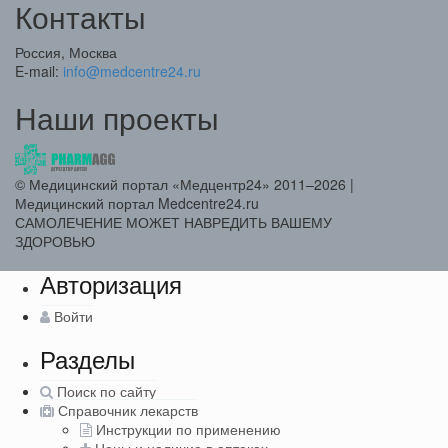
Контакты
Россия, Москва
E-mail:
info@medcentre24.ru
Наши проекты
© Медицинский портал «Медцентр24» 2011–2026
|
Медицинский портал Medcentre24.ru
САМОЛЕЧЕНИЕ МОЖЕТ НАВРЕДИТЬ ВАШЕМУ
ЗДОРОВЬЮ
Авторизация
Войти
Разделы
Поиск по сайту
Справочник лекарств
Инструкции по применению
Цены и наличие в аптеках