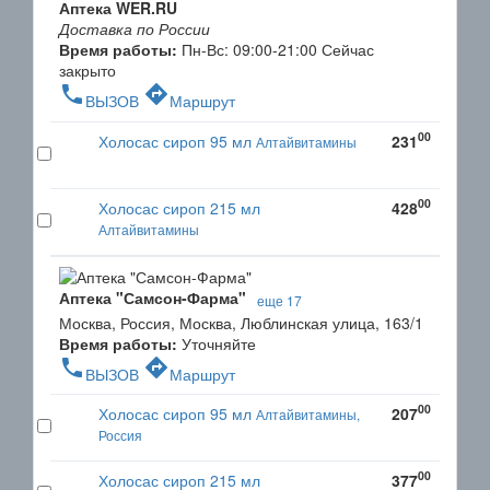
Аптека WER.RU
Доставка по России
Время работы:
Пн-Вс: 09:00-21:00
Сейчас
закрыто
phone
directions
ВЫЗОВ
Маршрут
00
Холосас сироп 95 мл
231
Алтайвитамины
00
Холосас сироп 215 мл
428
Алтайвитамины
Аптека "Самсон-Фарма"
еще 17
Москва, Россия, Москва, Люблинская улица, 163/1
Время работы:
Уточняйте
phone
directions
ВЫЗОВ
Маршрут
00
Холосас сироп 95 мл
207
Алтайвитамины,
Россия
00
Холосас сироп 215 мл
377