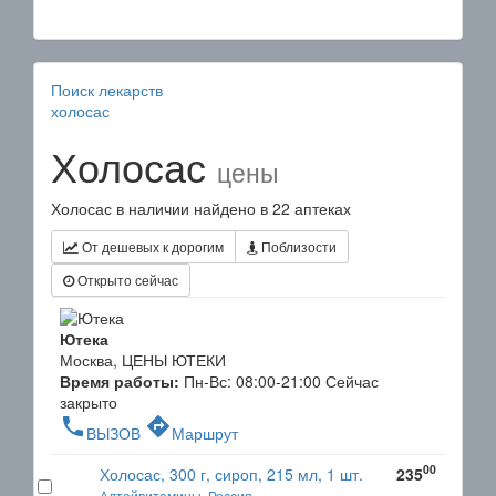
Поиск лекарств
холосас
Холосас
цены
Холосас в наличии найдено в 22 аптеках
От дешевых к дорогим
Поблизости
Открыто сейчас
Ютека
Москва, ЦЕНЫ ЮТЕКИ
Время работы:
Пн-Вс: 08:00-21:00
Сейчас
закрыто
phone
directions
ВЫЗОВ
Маршрут
00
Холосас, 300 г, сироп, 215 мл, 1 шт.
235
Алтайвитамины, Россия