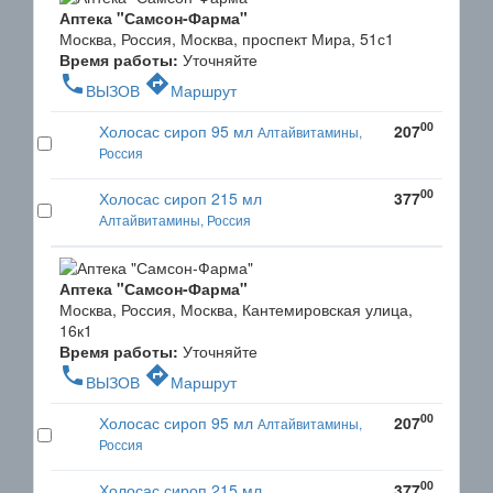
Аптека "Самсон-Фарма"
Москва, Россия, Москва, проспект Мира, 51с1
Время работы:
Уточняйте
phone
directions
ВЫЗОВ
Маршрут
00
Холосас сироп 95 мл
207
Алтайвитамины,
Россия
00
Холосас сироп 215 мл
377
Алтайвитамины, Россия
Аптека "Самсон-Фарма"
Москва, Россия, Москва, Кантемировская улица,
16к1
Время работы:
Уточняйте
phone
directions
ВЫЗОВ
Маршрут
00
Холосас сироп 95 мл
207
Алтайвитамины,
Россия
00
Холосас сироп 215 мл
377