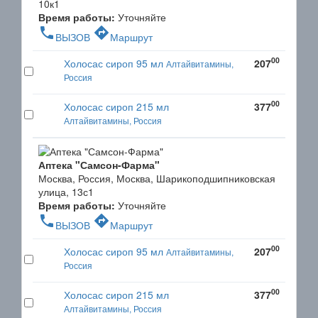
10к1
Время работы:
Уточняйте
phone
directions
ВЫЗОВ
Маршрут
00
Холосас сироп 95 мл
207
Алтайвитамины,
Россия
00
Холосас сироп 215 мл
377
Алтайвитамины, Россия
Аптека "Самсон-Фарма"
Москва, Россия, Москва, Шарикоподшипниковская
улица, 13с1
Время работы:
Уточняйте
phone
directions
ВЫЗОВ
Маршрут
00
Холосас сироп 95 мл
207
Алтайвитамины,
Россия
00
Холосас сироп 215 мл
377
Алтайвитамины, Россия