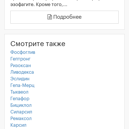
эзофагите. Кроме того,...
Подробнее
Смотрите также
Фосфоглив
Гептронг
Ризоксан
Ливодекса
Эслидин
Гепа-Мерц
Тыквеол
Гепафор
Бициклол
Силарсил
Ремаксол
Карсил