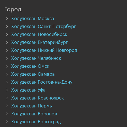
Город
Холудексан Москва
Холудексан Санкт-Петербург
Холудексан Новосибирск
Холудексан Екатеринбург
Холудексан Нижний Новгород
Холудексан Челябинск
Холудексан Омск
Холудексан Самара
Холудексан Ростов-на-Дону
Холудексан Уфа
Холудексан Красноярск
Холудексан Пермь
Холудексан Воронеж
Холудексан Волгоград