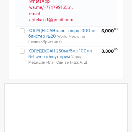
WhatsApp
wa.me/+77479916561,
email
aptekakz1@gmail.com
00
ХОЛУДЕКСАН капс. тверд. 300 мг
5,000
блистер №20
World Medicine
(Великобритания)
00
ХОЛУДЕКСАН 250мг/5мл 100мл
3,300
№1 сусп д/внут прим
Уорлд
Медицин Илач Сан.ве Тидж А.Ш