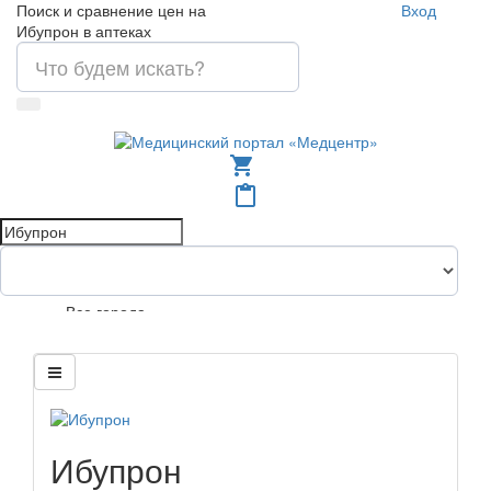
Поиск и сравнение цен на
Вход
Ибупрон в аптеках
shopping_cart
content_paste
Все города
Ибупрон