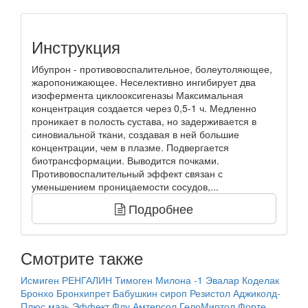
Инструкция
Ибупрон - противовоспалительное, болеутоляющее,
жаропонижающее. Неселективно ингибирует два
изофермента циклооксигеназы Максимальная
концентрация создается через 0,5-1 ч. Медленно
проникает в полость сустава, но задерживается в
синовиальной ткани, создавая в ней большие
концентрации, чем в плазме. Подвергается
биотрансформации. Выводится почками.
Противовоспалительный эффект связан с
уменьшением проницаемости сосудов,...
Подробнее
Смотрите также
Исмиген
РЕНГАЛИН
Тимоген
Милона -1 Эвалар
Коделак
Бронхо
Бронхипрет
Бабушкин сироп
Резистол
Аджиколд-
Плюс мазь
Эффект Флу
Амтерсол
ГелоМиртол Форте