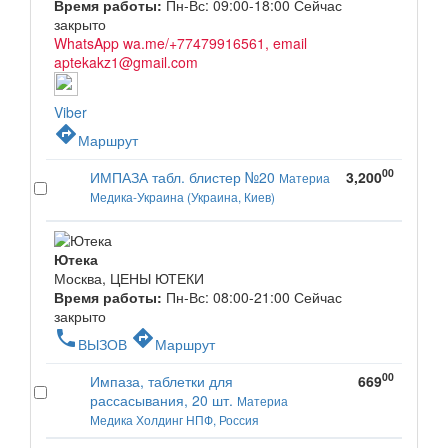
Время работы:
Пн-Вс: 09:00-18:00
Сейчас
закрыто
WhatsApp wa.me/+77479916561, email
aptekakz1@gmail.com
Viber
directions
Маршрут
00
ИМПАЗА табл. блистер №20
3,200
Материа
Медика-Украина (Украина, Киев)
Ютека
Москва, ЦЕНЫ ЮТЕКИ
Время работы:
Пн-Вс: 08:00-21:00
Сейчас
закрыто
phone
directions
ВЫЗОВ
Маршрут
00
Импаза, таблетки для
669
рассасывания, 20 шт.
Материа
Медика Холдинг НПФ, Россия