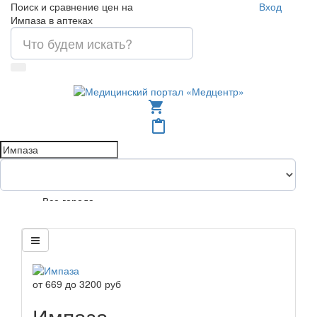
Поиск и сравнение цен на
Вход
Импаза в аптеках
shopping_cart
content_paste
Все города
от
669
до
3200
руб
Импаза